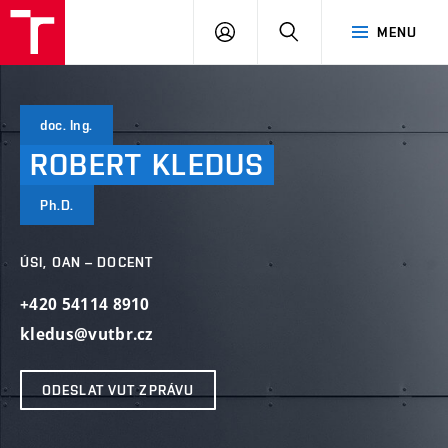
VUT
PŘIHLÁSIT
HLEDAT
MENU
SE
doc. Ing.
ROBERT
KLEDUS
Ph.D.
ÚSI, OAN – DOCENT
+420 54114 8910
kledus@vutbr.cz
ODESLAT VUT ZPRÁVU