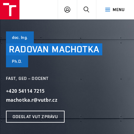
VUT
PŘIHLÁSIT
HLEDAT
MENU
SE
doc. Ing.
RADOVAN
MACHOTKA
Ph.D.
FAST, GED – DOCENT
+420 54114 7215
machotka.r@vutbr.cz
ODESLAT VUT ZPRÁVU