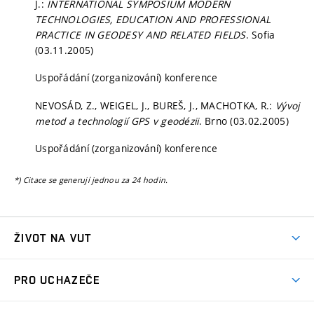
J.:
INTERNATIONAL SYMPOSIUM MODERN
TECHNOLOGIES, EDUCATION AND PROFESSIONAL
PRACTICE IN GEODESY AND RELATED FIELDS
. Sofia
(03.11.2005)
Uspořádání (zorganizování) konference
NEVOSÁD, Z., WEIGEL, J., BUREŠ, J., MACHOTKA, R.:
Vývoj
metod a technologií GPS v geodézii
. Brno (03.02.2005)
Uspořádání (zorganizování) konference
*) Citace se generují jednou za 24 hodin.
ŽIVOT NA VUT
Atmosféra VUT
PRO UCHAZEČE
Prostory školy
Proč na VUT