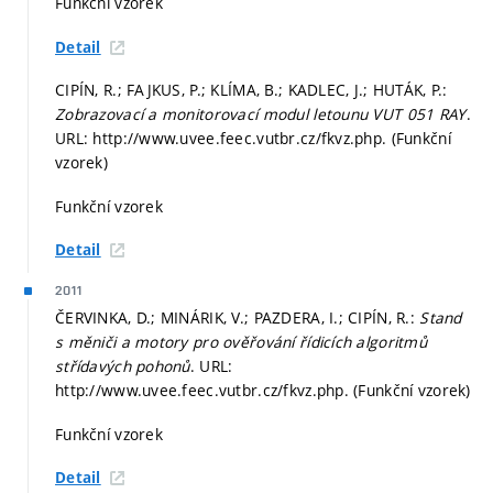
Funkční vzorek
Detail
CIPÍN, R.; FAJKUS, P.; KLÍMA, B.; KADLEC, J.; HUTÁK, P.:
Zobrazovací a monitorovací modul letounu VUT 051 RAY
.
URL: http://www.uvee.feec.vutbr.cz/fkvz.php. (Funkční
vzorek)
Funkční vzorek
Detail
2011
ČERVINKA, D.; MINÁRIK, V.; PAZDERA, I.; CIPÍN, R.:
Stand
s měniči a motory pro ověřování řídicích algoritmů
střídavých pohonů
. URL:
http://www.uvee.feec.vutbr.cz/fkvz.php. (Funkční vzorek)
Funkční vzorek
Detail