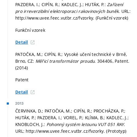
PAZDERA, I.; CIPÍN, R.; KADLEC, J.; HUTÁK, P.:
Zařízení
pro irreverzibilní elektroporaci rakovinových buněk
. URL:
http://www.uvee.feec.vutbr.cz/fvzorky. (Funkční vzorek)
Funkční vzorek
Detail
PATOČKA, M.; CIPÍN, R.; Vysoké učení technické v Brně,
Brno, CZ:
Měřicí transformátor proudu
. 304406, Patent.
(2014)
Patent
Detail
2013
ČERVINKA, D.; PATOČKA, M.; CIPÍN, R.; PROCHÁZKA, P.;
HUTÁK, P.; PAZDERA, I.; VOREL, P.; KLÍMA, B.; KADLEC, J.;
KNOBLOCH, J.:
Pohonný systém letounu VUT 051 RAY
.
URL: http://www.uvee.feec.vutbr.cz/fvzorky. (Prototyp)