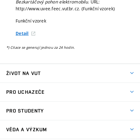
Bezkartáčový pohon elektromobilu
. URL:
http://www.uvee.feec.vutbr.cz. (Funkční vzorek)
Funkční vzorek
Detail
*) Citace se generují jednou za 24 hodin.
ŽIVOT NA VUT
Atmosféra VUT
PRO UCHAZEČE
Prostory školy
Proč na VUT
Koleje
PRO STUDENTY
Studijní programy
Stravování
Předměty
Studijní předpisy
Studium a stáže v zahraničí
Stipendia
Dny otevřených dveří
VĚDA A VÝZKUM
Sport na VUT
(externí
Studijní programy
Poplatky za studium
Uznání zahraničního vzdělání
Knihovny
Aktivity pro juniory