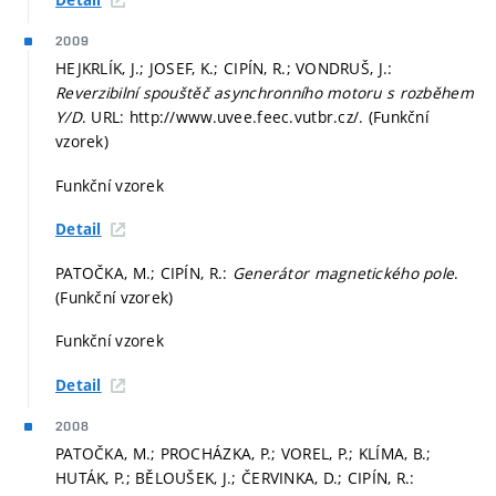
Detail
2009
HEJKRLÍK, J.; JOSEF, K.; CIPÍN, R.; VONDRUŠ, J.:
Reverzibilní spouštěč asynchronního motoru s rozběhem
Y/D
. URL: http://www.uvee.feec.vutbr.cz/. (Funkční
vzorek)
Funkční vzorek
Detail
PATOČKA, M.; CIPÍN, R.:
Generátor magnetického pole
.
(Funkční vzorek)
Funkční vzorek
Detail
2008
PATOČKA, M.; PROCHÁZKA, P.; VOREL, P.; KLÍMA, B.;
HUTÁK, P.; BĚLOUŠEK, J.; ČERVINKA, D.; CIPÍN, R.: