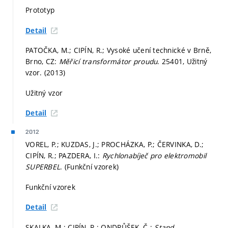
Prototyp
Detail
PATOČKA, M.; CIPÍN, R.; Vysoké učení technické v Brně,
Brno, CZ:
Měřicí transformátor proudu
. 25401, Užitný
vzor. (2013)
Užitný vzor
Detail
2012
VOREL, P.; KUZDAS, J.; PROCHÁZKA, P.; ČERVINKA, D.;
CIPÍN, R.; PAZDERA, I.:
Rychlonabíječ pro elektromobil
SUPERBEL
. (Funkční vzorek)
Funkční vzorek
Detail
SKALKA, M.; CIPÍN, R.; ONDRŮŠEK, Č.:
Stand