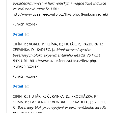
potlačenými vyššími harmonickými magnetické indukce
ve vzduchové mezeře
. URL:
http://www.uvee.feec.vutbr.cz/fkvz.php. (Funkční vzorek)
Funkční vzorek
Detail
CIPÍN, R.; VOREL, P.; KLÍMA, B.; HUTÁK, P.; PAZDERA, I.;
ČERVINKA, D.; KADLEC, J.:
Monitorovací systém
bateriových bloků experimentálního letadla VUT 051
RAY
. URL: http://www.uvee.feec.vutbr.cz/fkvz.php.
(Funkční vzorek)
Funkční vzorek
Detail
CIPÍN, R.; HUTÁK, P.; ČERVINKA, D.; PROCHÁZKA, P.;
KLÍMA, B.; PAZDERA, I.; VONDRUŠ, J.; KADLEC, J.; VOREL,
P.:
Bateriový blok pro napájení experimentálního letadla
VUT 051 RAY
. URL: