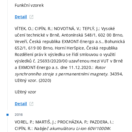
Funkční vzorek
Detail
VÍTEK, O.; CIPÍN, R.; NOVOTNÁ, V.; TEPLÝ, J.; Vysoké
učení technické v Brně, Antonínská 548/1, 602 00 Brno,
Veveří, Česká republika EXMONT-Energo a.s., Bohunická
652/1, 619 00 Brno, Horní Heršpice, Česká republika
Rozdělení práv k výsledku se řídí smlouvou o využití
výsledků č. 25693/2020/00 uzavřenou mezi VUT v Brně
a EXMONT-Energo a.s. dne 11.12.2020.:
Rotor
synchronního stroje s permanentními magnety
. 34394,
Užitný vzor. (2020)
Užitný vzor
Detail
2016
VOREL, P.; MARTIŠ, J.; PROCHÁZKA, P.; PAZDERA, I.;
CIPÍN, R.:
Nabíječ akumulátoru Li-ion 60V/1000W
.