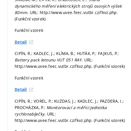
dynamického měření elektrických strojů osových výšek
80mm
. URL: http://www.uvee.feec.vutbr.cz/fkvz.php.
(Funkční vzorek)
Funkční vzorek
Detail
CIPÍN, R.; KADLEC, J.; KLÍMA, B.; HUTÁK, P.; FAJKUS, P.:
Battery pack letounu VUT 051 RAY
. URL:
http://www.uvee.feec.vutbr.cz/fkvz.php. (Funkční vzorek)
Funkční vzorek
Detail
CIPÍN, R.; VOREL, P.; KUZDAS, J.; KADLEC, J.; PAZDERA, I.;
PROCHÁZKA, P.:
Monitorovací a měřicí jednotka
rychlonabíječky
. URL:
http://www.uvee.feec.vutbr.cz/fkvz.php. (Funkční vzorek)