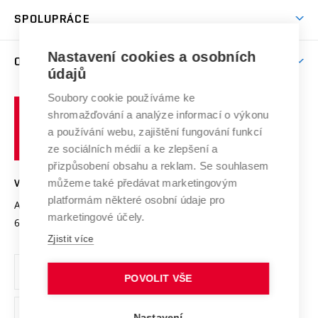
Studentský život
odkaz)
Věda a výzkum na VUT
Harmonogram akademického roku
Zpracování osobních údajů studentů
Sociální bezpečí
SPOLUPRÁCE
Celoživotní vzdělávání
Brno
Podpora excelence
Závěrečné práce
Studium bez bariér
Zpracování osobních údajů uchazečů o studium
Firemní spolupráce
Mezinárodní vědecká rada
Nastavení cookies a osobních
O UNIVERZITĚ
Doktorské studium
Podpora podnikání
E-přihláška
údajů
Zahraniční spolupráce
Systém zajišťování kvality výzkumu
Profil univerzity
Spolupráce se školami
Soubory cookie používáme ke
Vysoké
Výzkumné infrastruktury
shromažďování a analýze informací o výkonu
Udržitelná univerzita
učení
Služby univerzity
Transfer znalostí
a používání webu, zajištění fungování funkcí
technické
Podnikavá univerzita / ContriBUTe
Mezinárodní dohody
ze sociálních médií a ke zlepšení a
Open Science
v
Bezpečná univerzita
přizpůsobení obsahu a reklam. Se souhlasem
Univerzitní sítě
Brně
Projekty
můžeme také předávat marketingovým
VYSOKÉ UČENÍ TECHNICKÉ V BRNĚ
Vyznamenání
platformám některé osobní údaje pro
Projekty ze strukturálních fondů
Antonínská 548/1
www.vut.cz
marketingové účely.
Organizační struktura
602 00 Brno
vut@vutbr.cz
Specifický výzkum
Zjistit více
Úřední deska
Ochrana osobních údajů
POVOLIT VŠE
(externí
Pracovní příležitosti
Nastavení