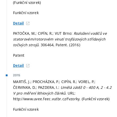
(Funkční vzorek)
Funkční vzorek
Detail
PATOČKA, M.; CIPÍN, R.; VUT Brno:
Rozložení vodičů ve
statorovém/rotorovém vinutí trojfázových střídavých
točivých strojů
. 306464, Patent. (2016)
Patent
Detail
2015
MARTIŠ, J.; PROCHÁZKA, P.; CIPÍN, R.; VOREL, P.;
ČERVINKA, D.; PAZDERA, I.:
Umělá zátěž 0 - 400 A, 2 - 4.2
V pro měření lithiových článků
. URL:
http://www.uvee.feec.vutbr.cz/fvzorky. (Funkční vzorek)
Funkční vzorek