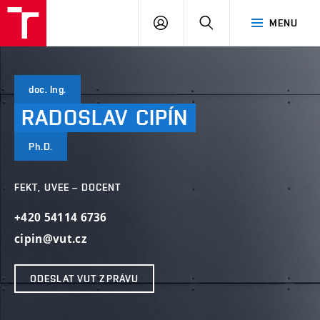
VUT
PŘIHLÁSIT
HLEDAT
MENU
SE
doc. Ing.
RADOSLAV
CIPÍN
Ph.D.
FEKT, UVEE – DOCENT
+420 54114 6736
cipin@vut.cz
ODESLAT VUT ZPRÁVU