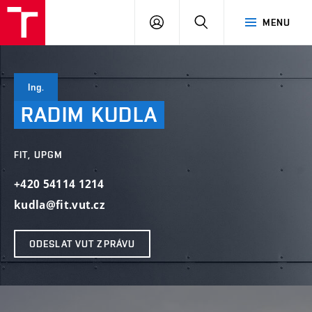
VUT
PŘIHLÁSIT
HLEDAT
MENU
SE
Ing.
RADIM
KUDLA
FIT, UPGM
+420 54114 1214
kudla@fit.vut.cz
ODESLAT VUT ZPRÁVU