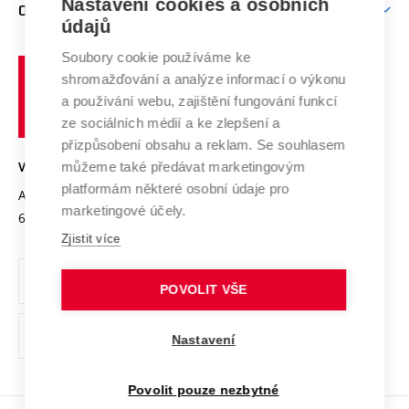
Mezinárodní vědecká rada
Nastavení cookies a osobních
O UNIVERZITĚ
Doktorské studium
Podpora podnikání
E-přihláška
údajů
Zahraniční spolupráce
Systém zajišťování kvality výzkumu
Profil univerzity
Spolupráce se školami
Soubory cookie používáme ke
Vysoké
Výzkumné infrastruktury
shromažďování a analýze informací o výkonu
Udržitelná univerzita
učení
Služby univerzity
Transfer znalostí
a používání webu, zajištění fungování funkcí
technické
Podnikavá univerzita / ContriBUTe
Mezinárodní dohody
ze sociálních médií a ke zlepšení a
Open Science
v
Bezpečná univerzita
přizpůsobení obsahu a reklam. Se souhlasem
Univerzitní sítě
Brně
Projekty
můžeme také předávat marketingovým
VYSOKÉ UČENÍ TECHNICKÉ V BRNĚ
Vyznamenání
platformám některé osobní údaje pro
Projekty ze strukturálních fondů
Antonínská 548/1
www.vut.cz
marketingové účely.
Organizační struktura
602 00 Brno
vut@vutbr.cz
Specifický výzkum
Zjistit více
Úřední deska
Ochrana osobních údajů
POVOLIT VŠE
(externí
Pracovní příležitosti
Nastavení
odkaz)
Podpora a rozvoj zaměstnanců a studujících
Povolit pouze nezbytné
Rovné příležitosti