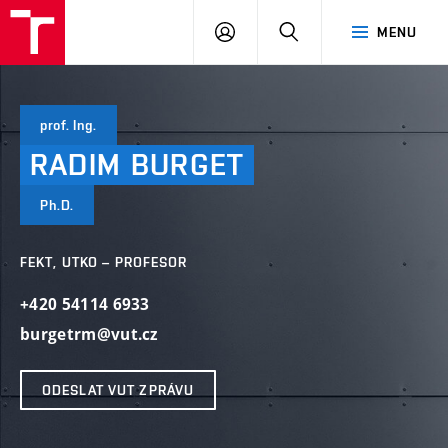
VUT
PŘIHLÁSIT
HLEDAT
MENU
SE
prof. Ing.
RADIM
BURGET
Ph.D.
FEKT, UTKO – PROFESOR
+420 54114 6933
burgetrm@vut.cz
ODESLAT VUT ZPRÁVU