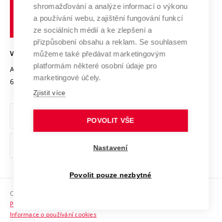
shromažďování a analýze informací o výkonu
Udržitelná univerzita
učení
Služby univerzity
Transfer znalostí
a používání webu, zajištění fungování funkcí
technické
Podnikavá univerzita / ContriBUTe
Mezinárodní dohody
ze sociálních médií a ke zlepšení a
Open Science
v
Bezpečná univerzita
přizpůsobení obsahu a reklam. Se souhlasem
Univerzitní sítě
Brně
Projekty
můžeme také předávat marketingovým
VYSOKÉ UČENÍ TECHNICKÉ V BRNĚ
Vyznamenání
platformám některé osobní údaje pro
Projekty ze strukturálních fondů
Antonínská 548/1
www.vut.cz
marketingové účely.
Organizační struktura
602 00 Brno
vut@vutbr.cz
Specifický výzkum
Zjistit více
Úřední deska
Ochrana osobních údajů
POVOLIT VŠE
(externí
Pracovní příležitosti
Nastavení
odkaz)
Podpora a rozvoj zaměstnanců a studujících
Povolit pouze nezbytné
Rovné příležitosti
Copyright © 2026 VUT
Sociální bezpečí
Prohlášení o přístupnosti
HR Award
Informace o používání cookies