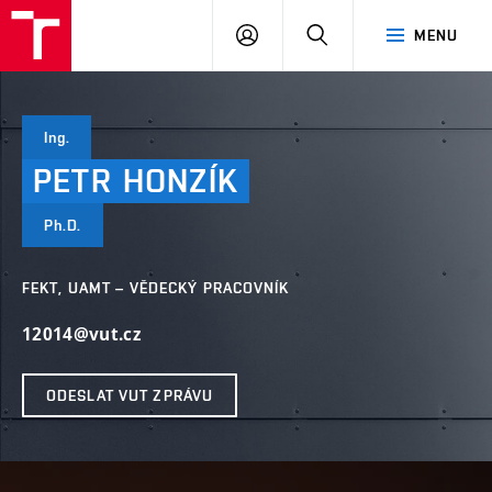
VUT
PŘIHLÁSIT
HLEDAT
MENU
SE
Ing.
PETR
HONZÍK
Ph.D.
FEKT, UAMT – VĚDECKÝ PRACOVNÍK
12014@vut.cz
ODESLAT VUT ZPRÁVU