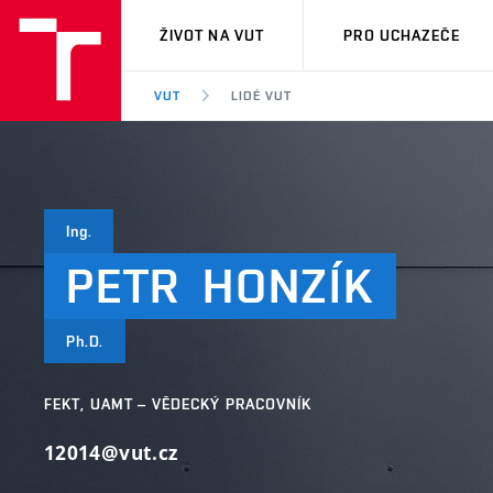
VUT
ŽIVOT NA VUT
PRO UCHAZEČE
VUT
LIDÉ VUT
Ing.
PETR
HONZÍK
Ph.D.
FEKT, UAMT – VĚDECKÝ PRACOVNÍK
12014@vut.cz