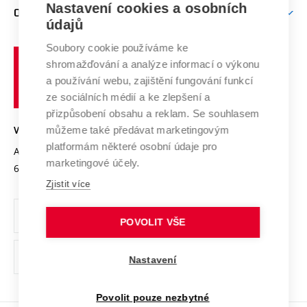
Firemní spolupráce
Nastavení cookies a osobních
Mezinárodní vědecká rada
O UNIVERZITĚ
Doktorské studium
Podpora podnikání
E-přihláška
údajů
Zahraniční spolupráce
Systém zajišťování kvality výzkumu
Profil univerzity
Soubory cookie používáme ke
Spolupráce se školami
Vysoké
Výzkumné infrastruktury
shromažďování a analýze informací o výkonu
Udržitelná univerzita
učení
Služby univerzity
Transfer znalostí
a používání webu, zajištění fungování funkcí
technické
Podnikavá univerzita / ContriBUTe
Mezinárodní dohody
ze sociálních médií a ke zlepšení a
Open Science
v
Bezpečná univerzita
přizpůsobení obsahu a reklam. Se souhlasem
Univerzitní sítě
Brně
Projekty
můžeme také předávat marketingovým
VYSOKÉ UČENÍ TECHNICKÉ V BRNĚ
Vyznamenání
platformám některé osobní údaje pro
Projekty ze strukturálních fondů
Antonínská 548/1
www.vut.cz
marketingové účely.
Organizační struktura
602 00 Brno
vut@vutbr.cz
Specifický výzkum
Zjistit více
Úřední deska
Ochrana osobních údajů
POVOLIT VŠE
(externí
Pracovní příležitosti
Nastavení
odkaz)
Podpora a rozvoj zaměstnanců a studujících
Povolit pouze nezbytné
Rovné příležitosti