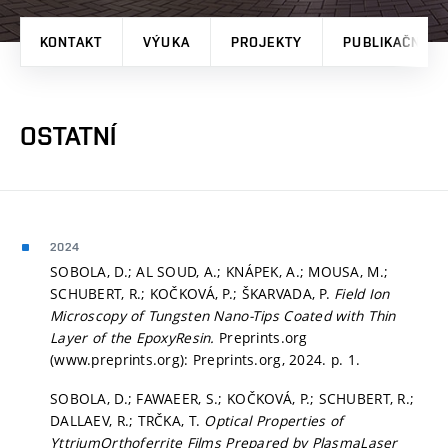
KONTAKT
VÝUKA
PROJEKTY
PUBLIKAČNÍ V
OSTATNÍ
2024
SOBOLA, D.; AL SOUD, A.; KNÁPEK, A.; MOUSA, M.;
SCHUBERT, R.; KOČKOVÁ, P.; ŠKARVADA, P.
Field Ion
Microscopy of Tungsten Nano-Tips Coated with Thin
Layer of the EpoxyResin.
Preprints.org
(www.preprints.org): Preprints.org, 2024.
p. 1.
SOBOLA, D.; FAWAEER, S.; KOČKOVÁ, P.; SCHUBERT, R.;
DALLAEV, R.; TRČKA, T.
Optical Properties of
YttriumOrthoferrite Films Prepared by PlasmaLaser