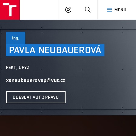
VUT
PŘIHLÁSIT
HLEDAT
MENU
SE
Ing.
PAVLA
NEUBAUEROVÁ
FEKT, UFYZ
xsneubauerovap@vut.cz
ODESLAT VUT ZPRÁVU