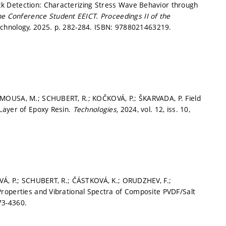
k Detection: Characterizing Stress Wave Behavior through
the Conference Student EEICT.
Proceedings II of the
echnology, 2025.
p. 282-284.
ISBN: 9788021463219.
MOUSA, M.; SCHUBERT, R.; KOČKOVÁ, P.; ŠKARVADA, P. Field
Layer of Epoxy Resin.
Technologies,
2024, vol. 12, iss. 10,
VÁ, P.; SCHUBERT, R.; ČÁSTKOVÁ, K.; ORUDZHEV, F.;
roperties and Vibrational Spectra of Composite PVDF/Salt
73-4360.