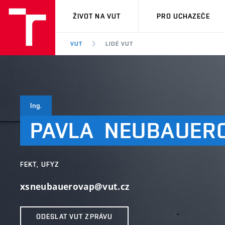
VUT
ŽIVOT NA VUT
PRO UCHAZEČE
VUT
LIDÉ VUT
Ing.
PAVLA
NEUBAUER
FEKT, UFYZ
xsneubauerovap@vut.cz
ODESLAT VUT ZPRÁVU