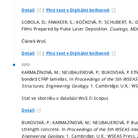
|
Detail
Plný text v Digitální knihovně
SOBOLA, D.; FAWAEER, S.; KOČKOVÁ, P.; SCHUBERT, R.; DAL
Films Prepared by Pulse Laser Deposition.
Coatings, MD
Článek WoS
|
Detail
Plný text v Digitální knihovně
2012
KARMAZÍNOVÁ, M.; NEUBAUEROVÁ, P.; BUKOVSKÁ, P. Effec
bonded CFRP lamellas. In
Proceedings of the 5th WSEAS 
Structures, Engineering Geology.
1. Cambridge, U.K.: W
Stať ve sborníku v databázi WoS či Scopus
Detail
BUKOVSKÁ, P.; KARMAZÍNOVÁ, M.; NEUBAUEROVÁ, P. Bucklin
strength concrete. In
Proceedings of the 5th WSEAS Inte
Engineering Geology.
1. Cambridge, U.K.: WSEAS Press,