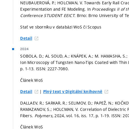
NEUBAUEROVÁ, P.; HOLCMAN, V. Towards Early Rail Crac
Experimentation and FE Modeling. In
Proceedings II of 
Conference STUDENT EEICT.
Brno: Brno University of T
Stať ve sborníku v databázi WoS či Scopus
Detail
2024
SOBOLA, D.; AL SOUD, A.; KNÁPEK, A.; M. HAMASHA, S.; 
Ion Microscopy of Tungsten Nano-Tips Coated with Thin 
p. 1-13.
ISSN: 2227-7080.
Článek WoS
|
Detail
Plný text v Digitální knihovně
DALLAEV, R.; SARKAR, R.; SELIMOV, D.; PAPEŽ, N.; KOČKO
RAMAZANOV, S.; HOLCMAN, V. Correlation of Dielectric P
Fibers.
Polymers,
2024, vol. 16, iss. 17,
p. 1-19.
ISSN: 20
Článek WoS