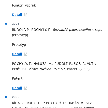
Funkční vzorek
Detail
2003
RUDOLF, P.; POCHYLÝ, F.:
Rozvaděč papírenského stroje
.
(Prototyp)
Prototyp
Detail
POCHYLÝ, F.; HALUZA, M.; RUDOLF, P.; ŠOB, F.; VUT v
Brně, FSI:
Vírová turbina
. 292197, Patent. (2003)
Patent
Detail
2000
ŘÍHA, Z.; RUDOLF, P.; POCHYLÝ, F.; HABÁN, V.; SEV