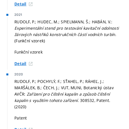
Detail
2021
RUDOLF, P.; HUDEC, M.; SPIELMANN, Š.; HABÁN, V.:
Experimentální stend pro testování kavitační odolnosti
žárových nástřiků konstrukčních částí vodních turbín
.
(Funkční vzorek)
Funkční vzorek
Detail
2020
RUDOLF, P.; POCHYLÝ, F.; SŤAHEL, P.; RÁHEĽ, J.;
MARŠÁLEK, B.; ČECH, J.; VUT, MUNI, Botanický ústav
AVČR:
Zařízení pro čištění kapalin a způsob čištění
kapalin s využitím tohoto zařízení
. 308532, Patent.
(2020)
Patent