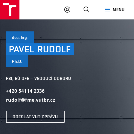
VUT
PŘIHLÁSIT
HLEDAT
MENU
SE
doc. Ing.
PAVEL
RUDOLF
Ph.D.
FSI, EÚ OFE – VEDOUCÍ ODBORU
+420 54114 2336
rudolf@fme.vutbr.cz
ODESLAT VUT ZPRÁVU