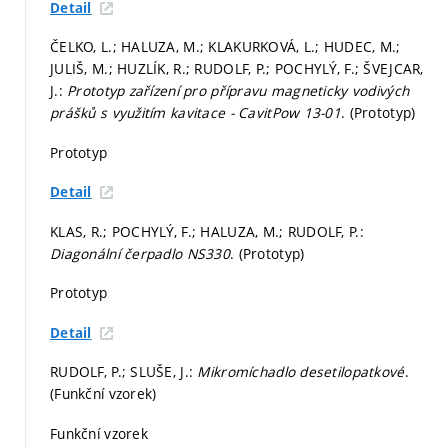
Detail
ČELKO, L.; HALUZA, M.; KLAKURKOVÁ, L.; HUDEC, M.;
JULIŠ, M.; HUZLÍK, R.; RUDOLF, P.; POCHYLÝ, F.; ŠVEJCAR,
J.:
Prototyp zařízení pro přípravu magneticky vodivých
prášků s využitím kavitace - CavitPow 13-01
. (Prototyp)
Prototyp
Detail
KLAS, R.; POCHYLÝ, F.; HALUZA, M.; RUDOLF, P.:
Diagonální čerpadlo NS330
. (Prototyp)
Prototyp
Detail
RUDOLF, P.; SLUŠE, J.:
Mikromíchadlo desetilopatkové
.
(Funkční vzorek)
Funkční vzorek