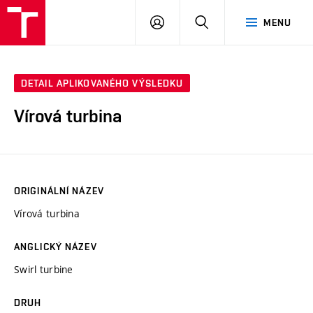
VUT
PŘIHLÁSIT
HLEDAT
MENU
SE
DETAIL APLIKOVANÉHO VÝSLEDKU
Vírová turbina
ORIGINÁLNÍ NÁZEV
Vírová turbina
ANGLICKÝ NÁZEV
Swirl turbine
DRUH