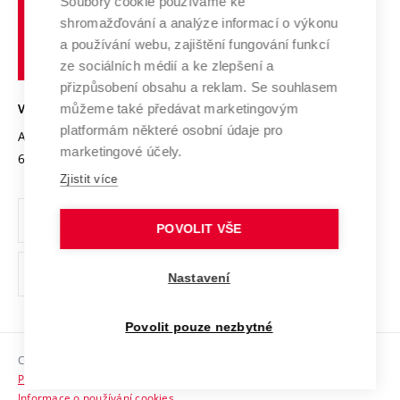
Spolupráce se školami
Soubory cookie používáme ke
Vysoké
Výzkumné infrastruktury
shromažďování a analýze informací o výkonu
Udržitelná univerzita
učení
Služby univerzity
Transfer znalostí
a používání webu, zajištění fungování funkcí
technické
Podnikavá univerzita / ContriBUTe
Mezinárodní dohody
ze sociálních médií a ke zlepšení a
Open Science
v
Bezpečná univerzita
přizpůsobení obsahu a reklam. Se souhlasem
Univerzitní sítě
Brně
Projekty
můžeme také předávat marketingovým
VYSOKÉ UČENÍ TECHNICKÉ V BRNĚ
Vyznamenání
platformám některé osobní údaje pro
Projekty ze strukturálních fondů
Antonínská 548/1
www.vut.cz
marketingové účely.
Organizační struktura
602 00 Brno
vut@vutbr.cz
Specifický výzkum
Zjistit více
Úřední deska
Ochrana osobních údajů
POVOLIT VŠE
(externí
Pracovní příležitosti
Nastavení
odkaz)
Podpora a rozvoj zaměstnanců a studujících
Povolit pouze nezbytné
Rovné příležitosti
Copyright © 2026 VUT
Sociální bezpečí
Prohlášení o přístupnosti
HR Award
Informace o používání cookies