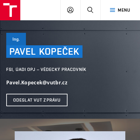
VUT
PŘIHLÁSIT
HLEDAT
MENU
SE
Ing.
PAVEL
KOPEČEK
FSI, ÚADI OPJ – VĚDECKÝ PRACOVNÍK
Pavel.Kopecek@vutbr.cz
ODESLAT VUT ZPRÁVU