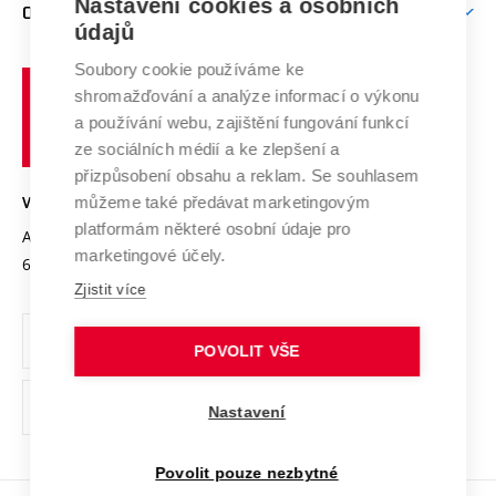
Mezinárodní vědecká rada
Nastavení cookies a osobních
O UNIVERZITĚ
Doktorské studium
Podpora podnikání
E-přihláška
údajů
Zahraniční spolupráce
Systém zajišťování kvality výzkumu
Profil univerzity
Spolupráce se školami
Soubory cookie používáme ke
Vysoké
Výzkumné infrastruktury
shromažďování a analýze informací o výkonu
Udržitelná univerzita
učení
Služby univerzity
Transfer znalostí
a používání webu, zajištění fungování funkcí
technické
Podnikavá univerzita / ContriBUTe
Mezinárodní dohody
ze sociálních médií a ke zlepšení a
Open Science
v
Bezpečná univerzita
přizpůsobení obsahu a reklam. Se souhlasem
Univerzitní sítě
Brně
Projekty
můžeme také předávat marketingovým
VYSOKÉ UČENÍ TECHNICKÉ V BRNĚ
Vyznamenání
platformám některé osobní údaje pro
Projekty ze strukturálních fondů
Antonínská 548/1
www.vut.cz
marketingové účely.
Organizační struktura
602 00 Brno
vut@vutbr.cz
Specifický výzkum
Zjistit více
Úřední deska
Ochrana osobních údajů
POVOLIT VŠE
(externí
Pracovní příležitosti
Nastavení
odkaz)
Podpora a rozvoj zaměstnanců a studujících
Povolit pouze nezbytné
Rovné příležitosti