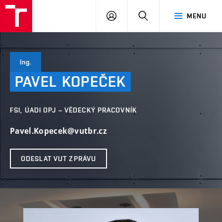
VUT
PŘIHLÁSIT
HLEDAT
MENU
SE
Ing.
PAVEL
KOPEČEK
FSI, ÚADI OPJ – VĚDECKÝ PRACOVNÍK
Pavel.Kopecek@vutbr.cz
ODESLAT VUT ZPRÁVU