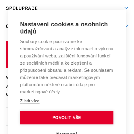
Studentský život
odkaz)
Věda a výzkum na VUT
Harmonogram akademického roku
Zpracování osobních údajů studentů
Sociální bezpečí
SPOLUPRÁCE
Celoživotní vzdělávání
Brno
Podpora excelence
Závěrečné práce
Studium bez bariér
Zpracování osobních údajů uchazečů o studium
Firemní spolupráce
Mezinárodní vědecká rada
Nastavení cookies a osobních
O UNIVERZITĚ
Doktorské studium
Podpora podnikání
E-přihláška
údajů
Zahraniční spolupráce
Systém zajišťování kvality výzkumu
Profil univerzity
Spolupráce se školami
Soubory cookie používáme ke
Vysoké
Výzkumné infrastruktury
shromažďování a analýze informací o výkonu
Udržitelná univerzita
učení
Služby univerzity
Transfer znalostí
a používání webu, zajištění fungování funkcí
technické
Podnikavá univerzita / ContriBUTe
Mezinárodní dohody
ze sociálních médií a ke zlepšení a
Open Science
v
Bezpečná univerzita
přizpůsobení obsahu a reklam. Se souhlasem
Univerzitní sítě
Brně
Projekty
můžeme také předávat marketingovým
VYSOKÉ UČENÍ TECHNICKÉ V BRNĚ
Vyznamenání
platformám některé osobní údaje pro
Projekty ze strukturálních fondů
Antonínská 548/1
www.vut.cz
marketingové účely.
Organizační struktura
602 00 Brno
vut@vutbr.cz
Specifický výzkum
Zjistit více
Úřední deska
Ochrana osobních údajů
POVOLIT VŠE
(externí
Pracovní příležitosti