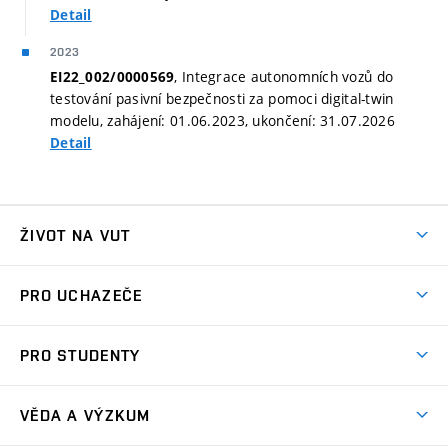
Detail
2023
, Integrace autonomních vozů do
EI22_002/0000569
testování pasivní bezpečnosti za pomoci digital-twin
modelu, zahájení: 01.06.2023, ukončení: 31.07.2026
Detail
ŽIVOT NA VUT
Atmosféra VUT
PRO UCHAZEČE
Prostory školy
Proč na VUT
Koleje
PRO STUDENTY
Studijní programy
Stravování
Předměty
Studijní předpisy
Studium a stáže v zahraničí
Stipendia
Dny otevřených dveří
VĚDA A VÝZKUM
Sport na VUT
(externí
Studijní programy
Poplatky za studium
Uznání zahraničního vzdělání
Knihovny
Aktivity pro juniory