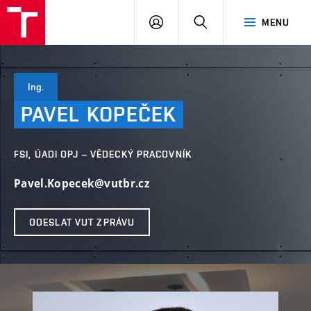
VUT
PŘIHLÁSIT
HLEDAT
MENU
SE
Ing.
PAVEL
KOPEČEK
FSI, ÚADI OPJ – VĚDECKÝ PRACOVNÍK
Pavel.Kopecek@vutbr.cz
ODESLAT VUT ZPRÁVU