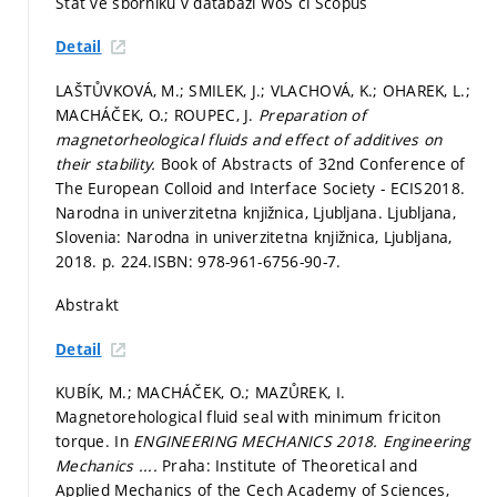
Stať ve sborníku v databázi WoS či Scopus
Detail
LAŠTŮVKOVÁ, M.; SMILEK, J.; VLACHOVÁ, K.; OHAREK, L.;
MACHÁČEK, O.; ROUPEC, J.
Preparation of
magnetorheological fluids and effect of additives on
their stability.
Book of Abstracts of 32nd Conference of
The European Colloid and Interface Society - ECIS2018.
Narodna in univerzitetna knjižnica, Ljubljana. Ljubljana,
Slovenia: Narodna in univerzitetna knjižnica, Ljubljana,
2018.
p. 224.
ISBN: 978-961-6756-90-7.
Abstrakt
Detail
KUBÍK, M.; MACHÁČEK, O.; MAZŮREK, I.
Magnetorehological fluid seal with minimum friciton
torque. In
ENGINEERING MECHANICS 2018.
Engineering
Mechanics ....
Praha: Institute of Theoretical and
Applied Mechanics of the Cech Academy of Sciences,