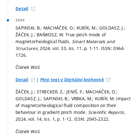
Detail
2024
SAPINSKI, B.; MACHÁČEK, O.; KUBÍK, M.; GOLDASZ, J.;
ŽÁČEK, J.; BAŃKOSZ, W. True pinch mode of
magnetorheological fluids.
Smart Materials and
Structures,
2024, vol. 33, iss. 11,
p. 1-11.
ISSN: 0964-
1726.
Článek WoS
|
Detail
Plný text v Digitální knihovně
ŽÁČEK, J.; STRECKER, Z.; JENIŠ, F.; MACHÁČEK, O.;
GOLDASZ, J.; SAPINSKI, B.; VRBKA, M.; KUBÍK, M. Impact
of magnetorheological fluid composition on their
behaviour in gradient pinch mode.
Scientific Reports,
2024, vol. 14, iss. 1,
p. 1-12.
ISSN: 2045-2322.
Článek WoS