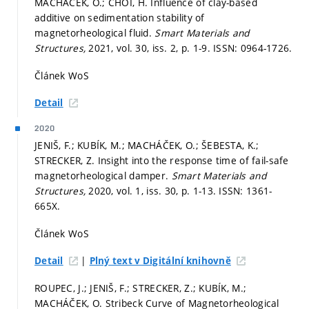
MACHÁČEK, O.; CHOI, H. Influence of clay-based
additive on sedimentation stability of
magnetorheological fluid.
Smart Materials and
Structures,
2021, vol. 30, iss. 2,
p. 1-9.
ISSN: 0964-1726.
Článek WoS
Detail
2020
JENIŠ, F.; KUBÍK, M.; MACHÁČEK, O.; ŠEBESTA, K.;
STRECKER, Z. Insight into the response time of fail-safe
magnetorheological damper.
Smart Materials and
Structures,
2020, vol. 1, iss. 30,
p. 1-13.
ISSN: 1361-
665X.
Článek WoS
|
Detail
Plný text v Digitální knihovně
ROUPEC, J.; JENIŠ, F.; STRECKER, Z.; KUBÍK, M.;
MACHÁČEK, O. Stribeck Curve of Magnetorheological