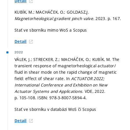
Detail
KUBÍK, M.; MACHÁČEK, O.; GOLDASZ,J.
Magnetorheological gradient pinch valve.
2023.
p. 167.
Stať ve sborníku mimo WoS a Scopus
Detail
2022
VÁLEK, J.; STRECKER, Z.; MACHÁČEK, O.; KUBÍK, M. The
transient response of magnetorheological actuator/
fluid in shear mode on the rapid change of magnetic
field: effect of shear rate. In
ACTUATOR 2022;
International Conference and Exhibition on New
Actuator Systems and Applications.
VDE, 2022.
p. 105-108.
ISBN: 978-3-8007-5894-4.
Stať ve sborníku v databázi WoS či Scopus
Detail