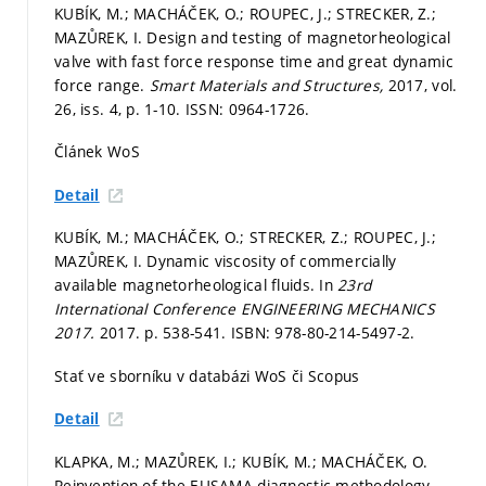
KUBÍK, M.; MACHÁČEK, O.; ROUPEC, J.; STRECKER, Z.;
MAZŮREK, I. Design and testing of magnetorheological
valve with fast force response time and great dynamic
force range.
Smart Materials and Structures,
2017, vol.
26, iss. 4,
p. 1-10.
ISSN: 0964-1726.
Článek WoS
Detail
KUBÍK, M.; MACHÁČEK, O.; STRECKER, Z.; ROUPEC, J.;
MAZŮREK, I. Dynamic viscosity of commercially
available magnetorheological fluids. In
23rd
International Conference ENGINEERING MECHANICS
2017.
2017.
p. 538-541.
ISBN: 978-80-214-5497-2.
Stať ve sborníku v databázi WoS či Scopus
Detail
KLAPKA, M.; MAZŮREK, I.; KUBÍK, M.; MACHÁČEK, O.
Reinvention of the EUSAMA diagnostic methodology.