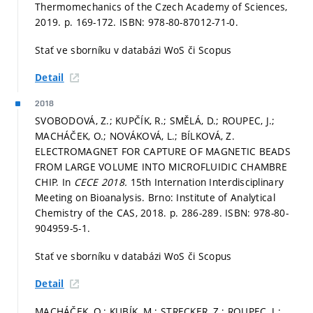
Thermomechanics of the Czech Academy of Sciences,
2019.
p. 169-172.
ISBN: 978-80-87012-71-0.
Stať ve sborníku v databázi WoS či Scopus
Detail
2018
SVOBODOVÁ, Z.; KUPČÍK, R.; SMĚLÁ, D.; ROUPEC, J.;
MACHÁČEK, O.; NOVÁKOVÁ, L.; BÍLKOVÁ, Z.
ELECTROMAGNET FOR CAPTURE OF MAGNETIC BEADS
FROM LARGE VOLUME INTO MICROFLUIDIC CHAMBRE
CHIP. In
CECE 2018.
15th Internation Interdisciplinary
Meeting on Bioanalysis. Brno: Institute of Analytical
Chemistry of the CAS, 2018.
p. 286-289.
ISBN: 978-80-
904959-5-1.
Stať ve sborníku v databázi WoS či Scopus
Detail
MACHÁČEK, O.; KUBÍK, M.; STRECKER, Z.; ROUPEC, J.;