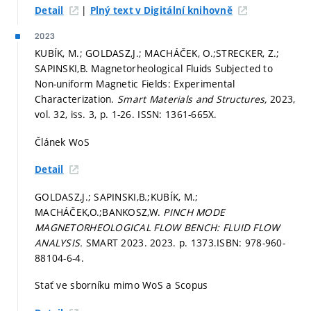
|
Detail
Plný text v Digitální knihovně
2023
KUBÍK, M.; GOLDASZ,J.; MACHÁČEK, O.;STRECKER, Z.;
SAPINSKI,B. Magnetorheological Fluids Subjected to
Non-uniform Magnetic Fields: Experimental
Characterization.
Smart Materials and Structures,
2023,
vol. 32, iss. 3,
p. 1-26.
ISSN: 1361-665X.
Článek WoS
Detail
GOLDASZ,J.; SAPINSKI,B.;KUBÍK, M.;
MACHÁČEK,O.;BANKOSZ,W.
PINCH MODE
MAGNETORHEOLOGICAL FLOW BENCH: FLUID FLOW
ANALYSIS.
SMART 2023. 2023.
p. 1373.
ISBN: 978-960-
88104-6-4.
Stať ve sborníku mimo WoS a Scopus