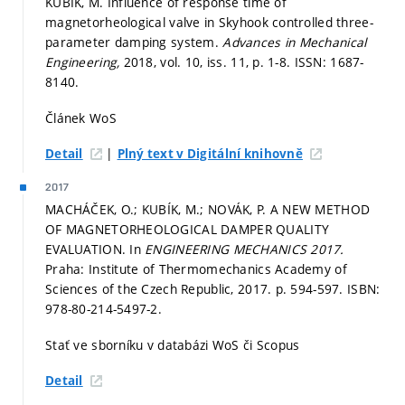
KUBÍK, M. Influence of response time of
magnetorheological valve in Skyhook controlled three-
parameter damping system.
Advances in Mechanical
Engineering,
2018, vol. 10, iss. 11,
p. 1-8.
ISSN: 1687-
8140.
Článek WoS
|
Detail
Plný text v Digitální knihovně
2017
MACHÁČEK, O.; KUBÍK, M.; NOVÁK, P. A NEW METHOD
OF MAGNETORHEOLOGICAL DAMPER QUALITY
EVALUATION. In
ENGINEERING MECHANICS 2017.
Praha: Institute of Thermomechanics Academy of
Sciences of the Czech Republic, 2017.
p. 594-597.
ISBN:
978-80-214-5497-2.
Stať ve sborníku v databázi WoS či Scopus
Detail