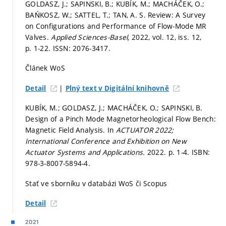
GOLDASZ, J.; SAPINSKI, B.; KUBÍK, M.; MACHÁČEK, O.;
BAŃKOSZ, W.; SATTEL, T.; TAN, A. S. Review: A Survey
on Configurations and Performance of Flow-Mode MR
Valves.
Applied Sciences-Basel,
2022, vol. 12, iss. 12,
p. 1-22.
ISSN: 2076-3417.
Článek WoS
|
Detail
Plný text v Digitální knihovně
KUBÍK, M.; GOLDASZ, J.; MACHÁČEK, O.; SAPINSKI, B.
Design of a Pinch Mode Magnetorheological Flow Bench:
Magnetic Field Analysis. In
ACTUATOR 2022;
International Conference and Exhibition on New
Actuator Systems and Applications.
2022.
p. 1-4.
ISBN:
978-3-8007-5894-4.
Stať ve sborníku v databázi WoS či Scopus
Detail
2021