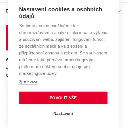
Závěrečné práce
Studium bez bariér
Zpracování osobních údajů uchazečů o studium
Firemní spolupráce
Mezinárodní vědecká rada
Nastavení cookies a osobních
O UNIVERZITĚ
Doktorské studium
Podpora podnikání
E-přihláška
údajů
Zahraniční spolupráce
Systém zajišťování kvality výzkumu
Profil univerzity
Spolupráce se školami
Soubory cookie používáme ke
Vysoké
Výzkumné infrastruktury
shromažďování a analýze informací o výkonu
Udržitelná univerzita
učení
Služby univerzity
Transfer znalostí
a používání webu, zajištění fungování funkcí
technické
Podnikavá univerzita / ContriBUTe
Mezinárodní dohody
ze sociálních médií a ke zlepšení a
Open Science
v
Bezpečná univerzita
přizpůsobení obsahu a reklam. Se souhlasem
Univerzitní sítě
Brně
Projekty
můžeme také předávat marketingovým
VYSOKÉ UČENÍ TECHNICKÉ V BRNĚ
Vyznamenání
platformám některé osobní údaje pro
Projekty ze strukturálních fondů
Antonínská 548/1
www.vut.cz
marketingové účely.
Organizační struktura
602 00 Brno
vut@vutbr.cz
Specifický výzkum
Zjistit více
Úřední deska
Ochrana osobních údajů
POVOLIT VŠE
(externí
Pracovní příležitosti
Nastavení
odkaz)
Podpora a rozvoj zaměstnanců a studujících