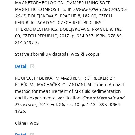
MAGNETORHEOLOGICAL DAMPER USING SOFT
MAGNETIC COMPOSITES. In
ENGINEERING MECHANICS
2017.
DOLEJSKOVA 5, PRAGUE 8, 182 00, CZECH
REPUBLIC: ACAD SCI CZECH REPUBLIC, INST
THERMOMECHANICS, DOLEJSKOVA 5, PRAGUE 8, 182
00, CZECH REPUBLIC, 2017.
p. 934-937.
ISBN: 978-80-
214-5497-2.
Stať ve sborníku v databázi WoS či Scopus
Detail
ROUPEC, J.; BERKA, P.; MAZŮREK, I.; STRECKER, Z.;
KUBÍK, M.; MACHÁČEK, O., ANDANI, M. Taheri. A novel
method for measurement of MR fluid sedimentation
and its experimental verification.
Smart Materials and
Structures,
2017, vol. 26, iss. 10,
p. 1-13.
ISSN: 0964-
1726.
Článek WoS