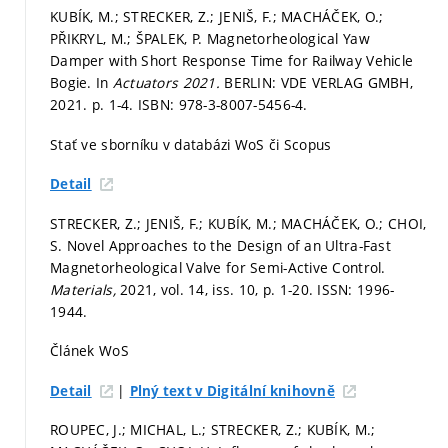
KUBÍK, M.; STRECKER, Z.; JENIŠ, F.; MACHÁČEK, O.;
PŘIKRYL, M.; ŠPALEK, P. Magnetorheological Yaw
Damper with Short Response Time for Railway Vehicle
Bogie. In
Actuators 2021.
BERLIN: VDE VERLAG GMBH,
2021.
p. 1-4.
ISBN: 978-3-8007-5456-4.
Stať ve sborníku v databázi WoS či Scopus
Detail
STRECKER, Z.; JENIŠ, F.; KUBÍK, M.; MACHÁČEK, O.; CHOI,
S. Novel Approaches to the Design of an Ultra-Fast
Magnetorheological Valve for Semi-Active Control.
Materials,
2021, vol. 14, iss. 10,
p. 1-20.
ISSN: 1996-
1944.
Článek WoS
|
Detail
Plný text v Digitální knihovně
ROUPEC, J.; MICHAL, L.; STRECKER, Z.; KUBÍK, M.;