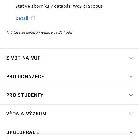
Stať ve sborníku v databázi WoS či Scopus
Detail
*) Citace se generují jednou za 24 hodin.
ŽIVOT NA VUT
Atmosféra VUT
PRO UCHAZEČE
Prostory školy
Proč na VUT
Koleje
PRO STUDENTY
Studijní programy
Stravování
Předměty
Studijní předpisy
Studium a stáže v zahraničí
Stipendia
Dny otevřených dveří
VĚDA A VÝZKUM
Sport na VUT
(externí
Studijní programy
Poplatky za studium
Uznání zahraničního vzdělání
Knihovny
Aktivity pro juniory
Studentský život
odkaz)
Věda a výzkum na VUT
Harmonogram akademického roku
Zpracování osobních údajů studentů
Sociální bezpečí
SPOLUPRÁCE
Celoživotní vzdělávání
Brno
Podpora excelence