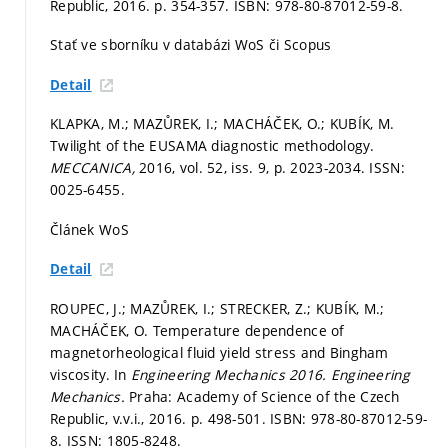
Republic, 2016.
p. 354-357.
ISBN: 978-80-87012-59-8.
Stať ve sborníku v databázi WoS či Scopus
Detail
KLAPKA, M.; MAZŮREK, I.; MACHÁČEK, O.; KUBÍK, M.
Twilight of the EUSAMA diagnostic methodology.
MECCANICA,
2016, vol. 52, iss. 9,
p. 2023-2034.
ISSN:
0025-6455.
Článek WoS
Detail
ROUPEC, J.; MAZŮREK, I.; STRECKER, Z.; KUBÍK, M.;
MACHÁČEK, O. Temperature dependence of
magnetorheological fluid yield stress and Bingham
viscosity. In
Engineering Mechanics 2016.
Engineering
Mechanics.
Praha: Academy of Science of the Czech
Republic, v.v.i., 2016.
p. 498-501.
ISBN: 978-80-87012-59-
8. ISSN: 1805-8248.