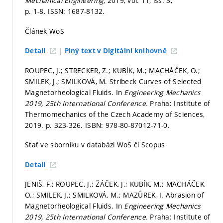
Mechanical Engineering,
2019, vol. 11, iss. 3,
p. 1-8.
ISSN: 1687-8132.
Článek WoS
|
Detail
Plný text v Digitální knihovně
ROUPEC, J.; STRECKER, Z.; KUBÍK, M.; MACHÁČEK, O.;
SMILEK, J.; SMILKOVÁ, M. Stribeck Curves of Selected
Magnetorheological Fluids. In
Engineering Mechanics
2019, 25th International Conference.
Praha: Institute of
Thermomechanics of the Czech Academy of Sciences,
2019.
p. 323-326.
ISBN: 978-80-87012-71-0.
Stať ve sborníku v databázi WoS či Scopus
Detail
JENIŠ, F.; ROUPEC, J.; ŽÁČEK, J.; KUBÍK, M.; MACHÁČEK,
O.; SMILEK, J.; SMILKOVÁ, M.; MAZŮREK, I. Abrasion of
Magnetorheological Fluids. In
Engineering Mechanics
2019, 25th International Conference.
Praha: Institute of