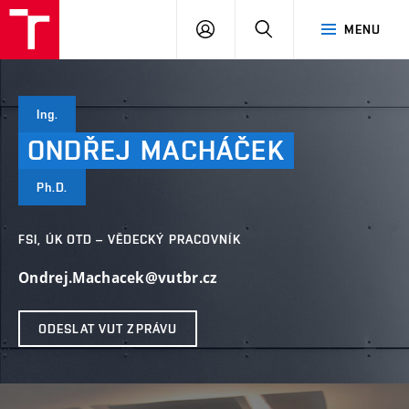
VUT
PŘIHLÁSIT
HLEDAT
MENU
SE
Ing.
ONDŘEJ
MACHÁČEK
Ph.D.
FSI, ÚK OTD – VĚDECKÝ PRACOVNÍK
Ondrej.Machacek@vutbr.cz
ODESLAT VUT ZPRÁVU