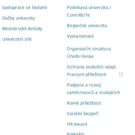
Spolupráce se školami
Podnikavá univerzita /
ContriBUTe
Služby univerzity
Bezpečná univerzita
Mezinárodní dohody
Vyznamenání
Univerzitní sítě
Organizační struktura
Úřední deska
Ochrana osobních údajů
(externí
Pracovní příležitosti
odkaz)
Podpora a rozvoj
zaměstnanců a studujících
Rovné příležitosti
Sociální bezpečí
HR Award
Kontakty