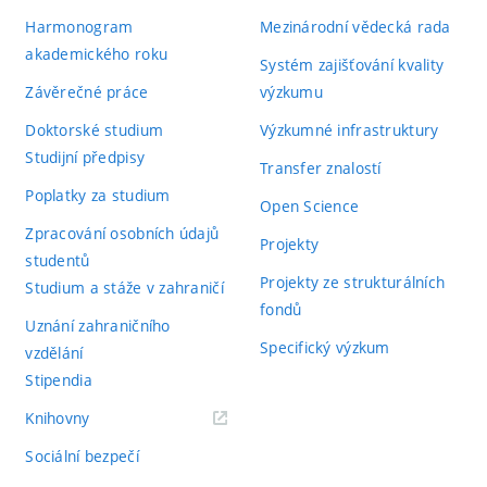
Harmonogram
Mezinárodní vědecká rada
akademického roku
Systém zajišťování kvality
Závěrečné práce
výzkumu
Doktorské studium
Výzkumné infrastruktury
Studijní předpisy
Transfer znalostí
Poplatky za studium
Open Science
Zpracování osobních údajů
Projekty
studentů
Projekty ze strukturálních
Studium a stáže v zahraničí
fondů
Uznání zahraničního
Specifický výzkum
vzdělání
Stipendia
(externí
Knihovny
odkaz)
Sociální bezpečí