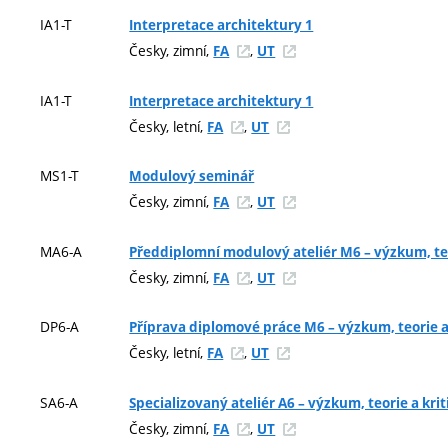
IA1-T
Interpretace architektury 1
Česky, zimní,
,
FA
UT
IA1-T
Interpretace architektury 1
Česky, letní,
,
FA
UT
MS1-T
Modulový seminář
Česky, zimní,
,
FA
UT
MA6-A
Předdiplomní modulový ateliér M6 – výzkum, teo
Česky, zimní,
,
FA
UT
DP6-A
Příprava diplomové práce M6 – výzkum, teorie a
Česky, letní,
,
FA
UT
SA6-A
Specializovaný ateliér A6 – výzkum, teorie a krit
Česky, zimní,
,
FA
UT