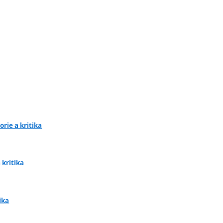
rie a kritika
 kritika
ika