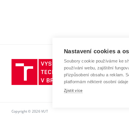
Nastavení cookies a o
Soubory cookie používáme ke sh
Vysoké
používání webu, zajištění fungová
učení
přizpůsobení obsahu a reklam.
technické
platformám některé osobní údaje
v
Brně
Zjistit více
Copyright © 2026 VUT