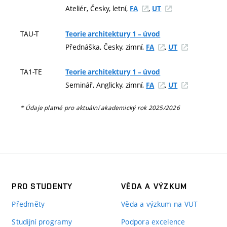
Ateliér, Česky, letní,
,
FA
UT
TAU-T
Teorie architektury 1 – úvod
Přednáška, Česky, zimní,
,
FA
UT
TA1-TE
Teorie architektury 1 – úvod
Seminář, Anglicky, zimní,
,
FA
UT
* Údaje platné pro aktuální akademický rok 2025/2026
PRO STUDENTY
VĚDA A VÝZKUM
Předměty
Věda a výzkum na VUT
Studijní programy
Podpora excelence