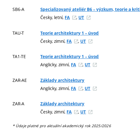
SB6-A
Specializovaný ateliér B6 – výzkum, teorie a krit
Česky, letní,
,
FA
UT
TAU-T
Teorie architektury 1 – úvod
Česky, zimní,
,
FA
UT
TA1-TE
Teorie architektury 1 – úvod
Anglicky, zimní,
,
FA
UT
ZAR-AE
Základy architektury
Anglicky, zimní,
,
FA
UT
ZAR-A
Základy architektury
Česky, zimní,
,
FA
UT
* Údaje platné pro aktuální akademický rok 2025/2026