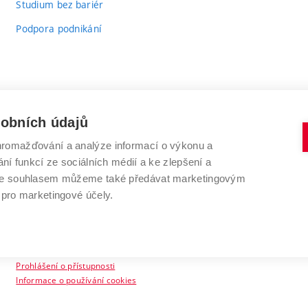
Studium bez bariér
Podpora podnikání
sobních údajů
romažďování a analýze informací o výkonu a
VYSOKÉ UČENÍ TECHNICKÉ V BRNĚ
ní funkcí ze sociálních médií a ke zlepšení a
Antonínská 548/1
www.vut.cz
 Se souhlasem můžeme také předávat marketingovým
602 00 Brno
vut@vutbr.cz
 pro marketingové účely.
Prohlášení o přístupnosti
Informace o používání cookies