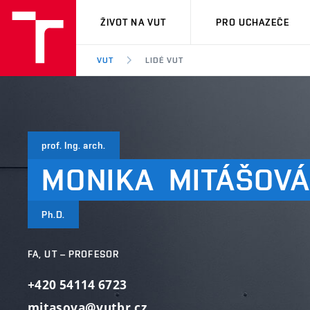
VUT
ŽIVOT NA VUT
PRO UCHAZEČE
VUT
LIDÉ VUT
prof. Ing. arch.
MONIKA
MITÁŠOV
Ph.D.
FA, UT – PROFESOR
+420 54114 6723
mitasova@vutbr.cz