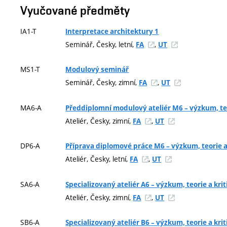
Vyučované předměty
IA1-T
Interpretace architektury 1
Seminář, Česky, letní,
,
FA
UT
MS1-T
Modulový seminář
Seminář, Česky, zimní,
,
FA
UT
MA6-A
Předdiplomní modulový ateliér M6 – výzkum, teo
Ateliér, Česky, zimní,
,
FA
UT
DP6-A
Příprava diplomové práce M6 – výzkum, teorie a
Ateliér, Česky, letní,
,
FA
UT
SA6-A
Specializovaný ateliér A6 – výzkum, teorie a krit
Ateliér, Česky, zimní,
,
FA
UT
SB6-A
Specializovaný ateliér B6 – výzkum, teorie a krit