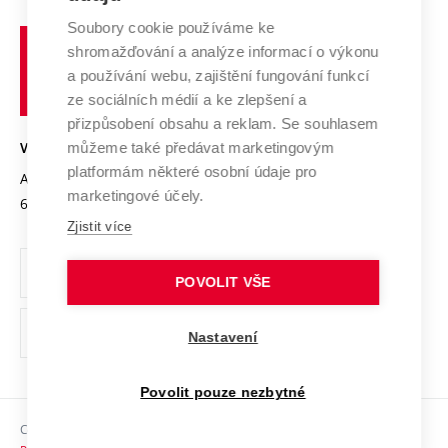
Systém zajišťování kvality výzkumu
Profil univerzity
Spolupráce se školami
Soubory cookie používáme ke
Vysoké
Výzkumné infrastruktury
shromažďování a analýze informací o výkonu
Udržitelná univerzita
učení
Služby univerzity
Transfer znalostí
a používání webu, zajištění fungování funkcí
technické
Podnikavá univerzita / ContriBUTe
Mezinárodní dohody
ze sociálních médií a ke zlepšení a
Open Science
v
Bezpečná univerzita
přizpůsobení obsahu a reklam. Se souhlasem
Univerzitní sítě
Brně
Projekty
můžeme také předávat marketingovým
VYSOKÉ UČENÍ TECHNICKÉ V BRNĚ
Vyznamenání
platformám některé osobní údaje pro
Projekty ze strukturálních fondů
Antonínská 548/1
www.vut.cz
marketingové účely.
Organizační struktura
602 00 Brno
vut@vutbr.cz
Specifický výzkum
Zjistit více
Úřední deska
Ochrana osobních údajů
POVOLIT VŠE
(externí
Pracovní příležitosti
Nastavení
odkaz)
Podpora a rozvoj zaměstnanců a studujících
Povolit pouze nezbytné
Rovné příležitosti
Copyright © 2026 VUT
Sociální bezpečí