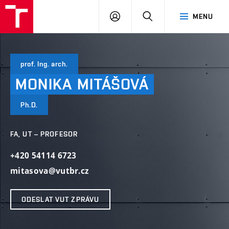
VUT
PŘIHLÁSIT
HLEDAT
MENU
SE
prof. Ing. arch.
MONIKA
MITÁŠOVÁ
Ph.D.
FA, UT – PROFESOR
+420 54114 6723
mitasova@vutbr.cz
ODESLAT VUT ZPRÁVU