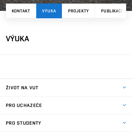
KONTAKT
VÝUKA
PROJEKTY
PUBLIKAČNÍ V
VÝUKA
ŽIVOT NA VUT
Atmosféra VUT
PRO UCHAZEČE
Prostory školy
Proč na VUT
Koleje
PRO STUDENTY
Studijní programy
Stravování