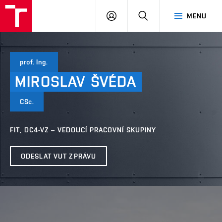
VUT
PŘIHLÁSIT
HLEDAT
MENU
SE
prof. Ing.
MIROSLAV
ŠVÉDA
CSc.
FIT, DC4-VZ – VEDOUCÍ PRACOVNÍ SKUPINY
ODESLAT VUT ZPRÁVU