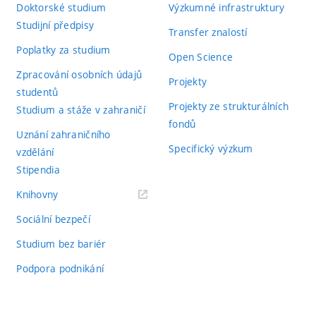
Doktorské studium
Výzkumné infrastruktury
Studijní předpisy
Transfer znalostí
Poplatky za studium
Open Science
Zpracování osobních údajů
Projekty
studentů
Projekty ze strukturálních
Studium a stáže v zahraničí
fondů
Uznání zahraničního
Specifický výzkum
vzdělání
Stipendia
(externí
Knihovny
odkaz)
Sociální bezpečí
Studium bez bariér
Podpora podnikání