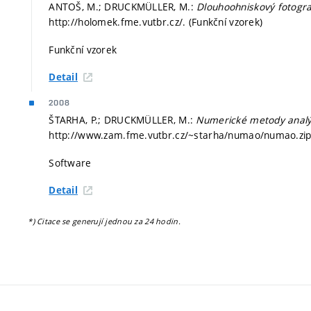
ANTOŠ, M.; DRUCKMÜLLER, M.:
Dlouhoohniskový fotogra
http://holomek.fme.vutbr.cz/. (Funkční vzorek)
Funkční vzorek
Detail
2008
ŠTARHA, P.; DRUCKMÜLLER, M.:
Numerické metody anal
http://www.zam.fme.vutbr.cz/~starha/numao/numao.zip.
Software
Detail
*) Citace se generují jednou za 24 hodin.