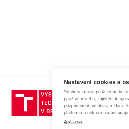
Nastavení cookies a o
Soubory cookie používáme ke sh
Vysoké
používání webu, zajištění fungová
učení
přizpůsobení obsahu a reklam.
technické
platformám některé osobní údaje
v
Zjistit více
Brně