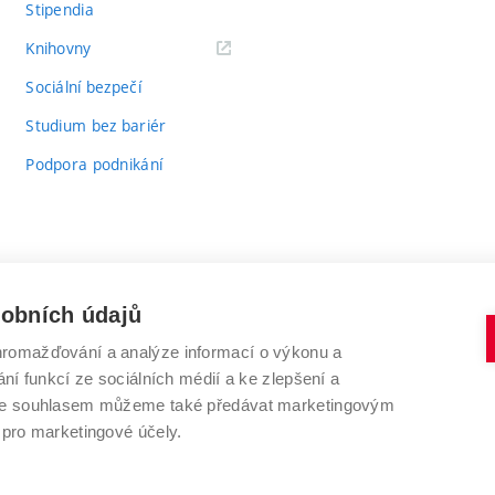
Stipendia
(externí
Knihovny
odkaz)
Sociální bezpečí
Studium bez bariér
Podpora podnikání
sobních údajů
romažďování a analýze informací o výkonu a
VYSOKÉ UČENÍ TECHNICKÉ V BRNĚ
ní funkcí ze sociálních médií a ke zlepšení a
Antonínská 548/1
www.vut.cz
 Se souhlasem můžeme také předávat marketingovým
602 00 Brno
vut@vutbr.cz
 pro marketingové účely.