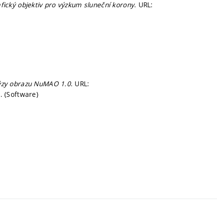
fický objektiv pro výzkum sluneční korony
. URL:
ýzy obrazu NuMAO 1.0
. URL:
 (Software)