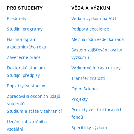
PRO STUDENTY
VĚDA A VÝZKUM
Předměty
Věda a výzkum na VUT
Studijní programy
Podpora excelence
Harmonogram
Mezinárodní vědecká rada
akademického roku
Systém zajišťování kvality
Závěrečné práce
výzkumu
Doktorské studium
Výzkumné infrastruktury
Studijní předpisy
Transfer znalostí
Poplatky za studium
Open Science
Zpracování osobních údajů
Projekty
studentů
Projekty ze strukturálních
Studium a stáže v zahraničí
fondů
Uznání zahraničního
Specifický výzkum
vzdělání