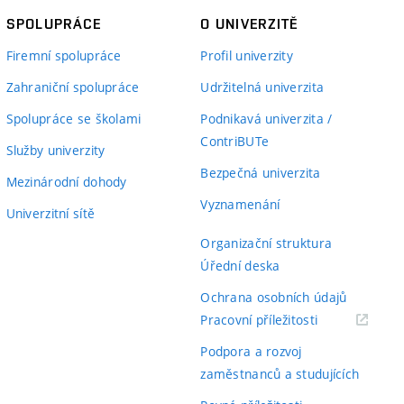
SPOLUPRÁCE
O UNIVERZITĚ
Firemní spolupráce
Profil univerzity
Zahraniční spolupráce
Udržitelná univerzita
Spolupráce se školami
Podnikavá univerzita /
ContriBUTe
Služby univerzity
Bezpečná univerzita
Mezinárodní dohody
Vyznamenání
Univerzitní sítě
Organizační struktura
Úřední deska
Ochrana osobních údajů
(externí
Pracovní příležitosti
odkaz)
Podpora a rozvoj
zaměstnanců a studujících