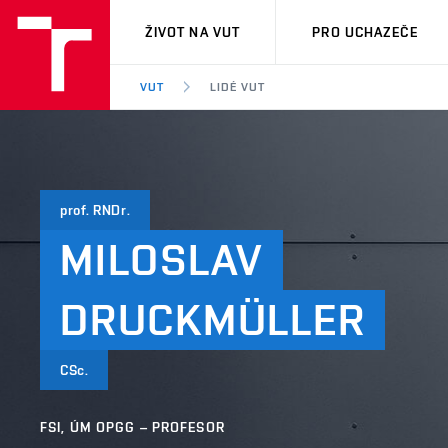
VUT
ŽIVOT NA VUT
PRO UCHAZEČE
VUT
LIDÉ VUT
prof. RNDr.
MILOSLAV
DRUCKMÜLLER
CSc.
FSI, ÚM OPGG – PROFESOR