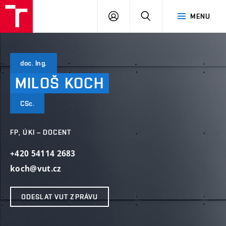
VUT
PŘIHLÁSIT
HLEDAT
MENU
SE
doc. Ing.
MILOŠ
KOCH
CSc.
FP, ÚKI – DOCENT
+420 54114 2683
koch@vut.cz
ODESLAT VUT ZPRÁVU