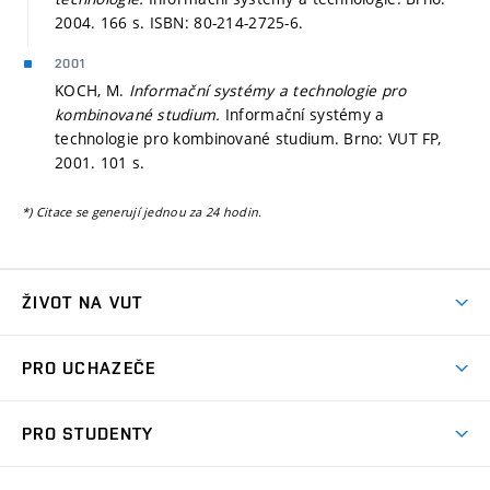
2004. 166 s. ISBN: 80-214-2725-6.
2001
KOCH, M.
Informační systémy a technologie pro
kombinované studium.
Informační systémy a
technologie pro kombinované studium. Brno: VUT FP,
2001. 101 s.
*) Citace se generují jednou za 24 hodin.
ŽIVOT NA VUT
Atmosféra VUT
PRO UCHAZEČE
Prostory školy
Proč na VUT
Koleje
PRO STUDENTY
Studijní programy
Stravování
Předměty
Studijní předpisy
Studium a stáže v zahraničí
Stipendia