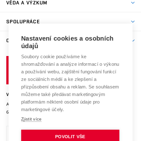
Dny otevřených dveří
VĚDA A VÝZKUM
Sport na VUT
(externí
Studijní programy
Poplatky za studium
Uznání zahraničního vzdělání
Knihovny
Aktivity pro juniory
Studentský život
odkaz)
Věda a výzkum na VUT
Harmonogram akademického roku
Zpracování osobních údajů studentů
Sociální bezpečí
SPOLUPRÁCE
Celoživotní vzdělávání
Brno
Podpora excelence
Závěrečné práce
Studium bez bariér
Zpracování osobních údajů uchazečů o studium
Firemní spolupráce
Nastavení cookies a osobních
Mezinárodní vědecká rada
O UNIVERZITĚ
Doktorské studium
Podpora podnikání
E-přihláška
údajů
Zahraniční spolupráce
Systém zajišťování kvality výzkumu
Profil univerzity
Soubory cookie používáme ke
Spolupráce se školami
Vysoké
Výzkumné infrastruktury
shromažďování a analýze informací o výkonu
Udržitelná univerzita
učení
Služby univerzity
Transfer znalostí
a používání webu, zajištění fungování funkcí
technické
Podnikavá univerzita / ContriBUTe
Mezinárodní dohody
ze sociálních médií a ke zlepšení a
Open Science
v
Bezpečná univerzita
přizpůsobení obsahu a reklam. Se souhlasem
Univerzitní sítě
Brně
Projekty
můžeme také předávat marketingovým
VYSOKÉ UČENÍ TECHNICKÉ V BRNĚ
Vyznamenání
platformám některé osobní údaje pro
Projekty ze strukturálních fondů
Antonínská 548/1
www.vut.cz
marketingové účely.
Organizační struktura
602 00 Brno
vut@vutbr.cz
Specifický výzkum
Zjistit více
Úřední deska
Ochrana osobních údajů
POVOLIT VŠE