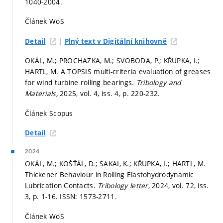
1040-2004.
Článek WoS
|
Detail
Plný text v Digitální knihovně
OKÁL, M.; PROCHAZKA, M.; SVOBODA, P.; KŘUPKA, I.;
HARTL, M. A TOPSIS multi-criteria evaluation of greases
for wind turbine rolling bearings.
Tribology and
Materials,
2025, vol. 4, iss. 4,
p. 220-232.
Článek Scopus
Detail
2024
OKÁL, M.; KOŠŤÁL, D.; SAKAI, K.; KŘUPKA, I.; HARTL, M.
Thickener Behaviour in Rolling Elastohydrodynamic
Lubrication Contacts.
Tribology letter,
2024, vol. 72, iss.
3,
p. 1-16.
ISSN: 1573-2711.
Článek WoS