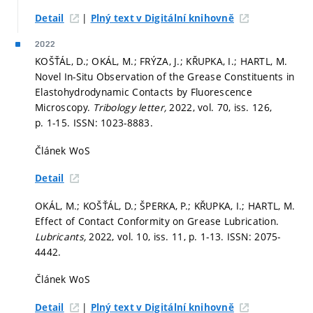
|
Detail
Plný text v Digitální knihovně
2022
KOŠŤÁL, D.; OKÁL, M.; FRÝZA, J.; KŘUPKA, I.; HARTL, M.
Novel In-Situ Observation of the Grease Constituents in
Elastohydrodynamic Contacts by Fluorescence
Microscopy.
Tribology letter,
2022, vol. 70, iss. 126,
p. 1-15.
ISSN: 1023-8883.
Článek WoS
Detail
OKÁL, M.; KOŠŤÁL, D.; ŠPERKA, P.; KŘUPKA, I.; HARTL, M.
Effect of Contact Conformity on Grease Lubrication.
Lubricants,
2022, vol. 10, iss. 11,
p. 1-13.
ISSN: 2075-
4442.
Článek WoS
|
Detail
Plný text v Digitální knihovně