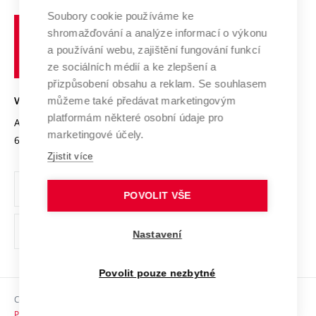
Profil univerzity
Spolupráce se školami
Soubory cookie používáme ke
Vysoké
Výzkumné infrastruktury
shromažďování a analýze informací o výkonu
Udržitelná univerzita
učení
Služby univerzity
Transfer znalostí
a používání webu, zajištění fungování funkcí
technické
Podnikavá univerzita / ContriBUTe
Mezinárodní dohody
ze sociálních médií a ke zlepšení a
Open Science
v
Bezpečná univerzita
přizpůsobení obsahu a reklam. Se souhlasem
Univerzitní sítě
Brně
Projekty
můžeme také předávat marketingovým
VYSOKÉ UČENÍ TECHNICKÉ V BRNĚ
Vyznamenání
platformám některé osobní údaje pro
Projekty ze strukturálních fondů
Antonínská 548/1
www.vut.cz
marketingové účely.
Organizační struktura
602 00 Brno
vut@vutbr.cz
Specifický výzkum
Zjistit více
Úřední deska
Ochrana osobních údajů
POVOLIT VŠE
(externí
Pracovní příležitosti
Nastavení
odkaz)
Podpora a rozvoj zaměstnanců a studujících
Povolit pouze nezbytné
Rovné příležitosti
Copyright © 2026 VUT
Sociální bezpečí
Prohlášení o přístupnosti