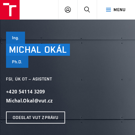
VUT
PŘIHLÁSIT
HLEDAT
MENU
SE
Ing.
MICHAL
OKÁL
Ph.D.
FSI, ÚK OT – ASISTENT
+420 54114 3209
Michal.Okal@vut.cz
ODESLAT VUT ZPRÁVU