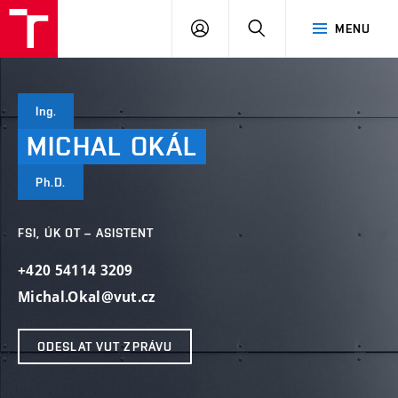
VUT
PŘIHLÁSIT
HLEDAT
MENU
SE
Ing.
MICHAL
OKÁL
Ph.D.
FSI, ÚK OT – ASISTENT
+420 54114 3209
Michal.Okal@vut.cz
ODESLAT VUT ZPRÁVU