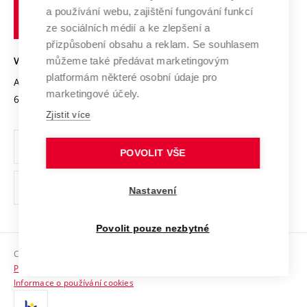
učení
Služby univerzity
Transfer znalostí
a používání webu, zajištění fungování funkcí
technické
Podnikavá univerzita / ContriBUTe
Mezinárodní dohody
ze sociálních médií a ke zlepšení a
Open Science
v
Bezpečná univerzita
přizpůsobení obsahu a reklam. Se souhlasem
Univerzitní sítě
Brně
Projekty
můžeme také předávat marketingovým
VYSOKÉ UČENÍ TECHNICKÉ V BRNĚ
Vyznamenání
platformám některé osobní údaje pro
Projekty ze strukturálních fondů
Antonínská 548/1
www.vut.cz
marketingové účely.
Organizační struktura
602 00 Brno
vut@vutbr.cz
Specifický výzkum
Zjistit více
Úřední deska
Ochrana osobních údajů
POVOLIT VŠE
(externí
Pracovní příležitosti
Nastavení
odkaz)
Podpora a rozvoj zaměstnanců a studujících
Povolit pouze nezbytné
Rovné příležitosti
Copyright © 2026 VUT
Sociální bezpečí
Prohlášení o přístupnosti
HR Award
Informace o používání cookies