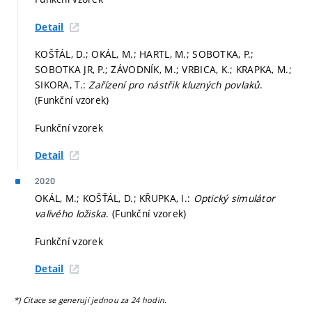
Detail
KOŠŤÁL, D.; OKÁL, M.; HARTL, M.; SOBOTKA, P.;
SOBOTKA JR, P.; ZÁVODNÍK, M.; VRBICA, K.; KRAPKA, M.;
SIKORA, T.:
Zařízení pro nástřik kluzných povlaků
.
(Funkční vzorek)
Funkční vzorek
Detail
2020
OKÁL, M.; KOŠŤÁL, D.; KŘUPKA, I.:
Optický simulátor
valivého ložiska
. (Funkční vzorek)
Funkční vzorek
Detail
*) Citace se generují jednou za 24 hodin.