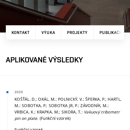
KONTAKT
VÝUKA
PROJEKTY
PUBLIKAČNÍ V
APLIKOVANÉ VÝSLEDKY
2025
KOŠŤÁL, D.; OKÁL, M.; POLNICKÝ, V.; ŠPERKA, P.; HARTL,
M.; SOBOTKA, P.; SOBOTKA JR, P.; ZÁVODNÍK, M.;
VRBICA, K.; KRAPKA, M.; SIKORA, T.:
Vakuový tribometr
pin on plate
. (Funkční vzorek)
Funkční vzorek