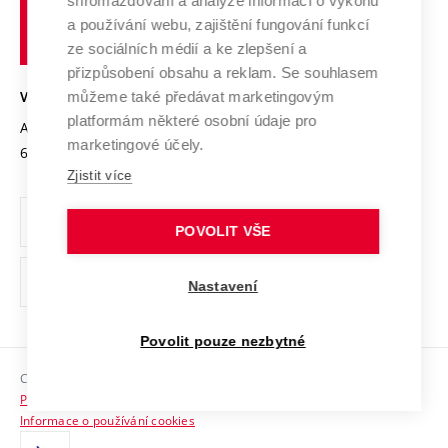
shromažďování a analýze informací o výkonu
Udržitelná univerzita
učení
Služby univerzity
Transfer znalostí
a používání webu, zajištění fungování funkcí
technické
Podnikavá univerzita / ContriBUTe
Mezinárodní dohody
ze sociálních médií a ke zlepšení a
Open Science
v
Bezpečná univerzita
přizpůsobení obsahu a reklam. Se souhlasem
Univerzitní sítě
Brně
Projekty
můžeme také předávat marketingovým
VYSOKÉ UČENÍ TECHNICKÉ V BRNĚ
Vyznamenání
platformám některé osobní údaje pro
Projekty ze strukturálních fondů
Antonínská 548/1
www.vut.cz
marketingové účely.
Organizační struktura
602 00 Brno
vut@vutbr.cz
Specifický výzkum
Zjistit více
Úřední deska
Ochrana osobních údajů
POVOLIT VŠE
(externí
Pracovní příležitosti
Nastavení
odkaz)
Podpora a rozvoj zaměstnanců a studujících
Povolit pouze nezbytné
Rovné příležitosti
Copyright © 2026 VUT
Sociální bezpečí
Prohlášení o přístupnosti
HR Award
Informace o používání cookies