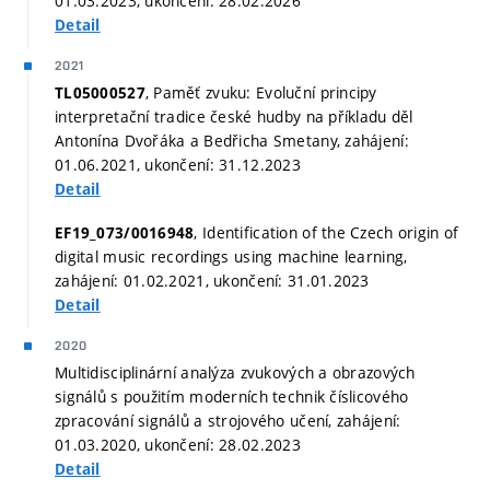
01.03.2023, ukončení: 28.02.2026
Detail
2021
, Paměť zvuku: Evoluční principy
TL05000527
interpretační tradice české hudby na příkladu děl
Antonína Dvořáka a Bedřicha Smetany, zahájení:
01.06.2021, ukončení: 31.12.2023
Detail
, Identification of the Czech origin of
EF19_073/0016948
digital music recordings using machine learning,
zahájení: 01.02.2021, ukončení: 31.01.2023
Detail
2020
Multidisciplinární analýza zvukových a obrazových
signálů s použitím moderních technik číslicového
zpracování signálů a strojového učení, zahájení:
01.03.2020, ukončení: 28.02.2023
Detail