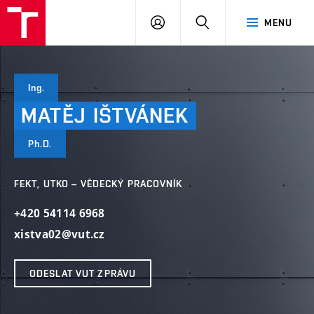
VUT
PŘIHLÁSIT
HLEDAT
MENU
SE
Ing.
MATĚJ
IŠTVÁNEK
Ph.D.
FEKT, UTKO – VĚDECKÝ PRACOVNÍK
+420 54114 6968
xistva02@vut.cz
ODESLAT VUT ZPRÁVU