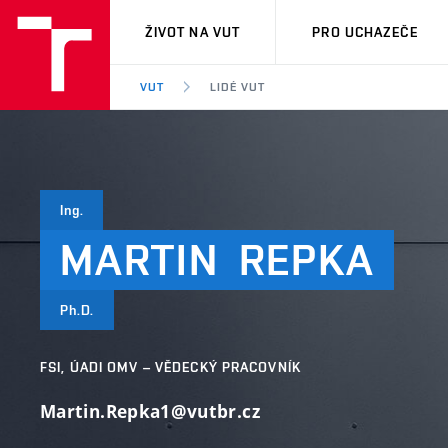
VUT
ŽIVOT NA VUT
PRO UCHAZEČE
VUT
LIDÉ VUT
Ing.
MARTIN
REPKA
Ph.D.
FSI, ÚADI OMV – VĚDECKÝ PRACOVNÍK
Martin.Repka1@vutbr.cz