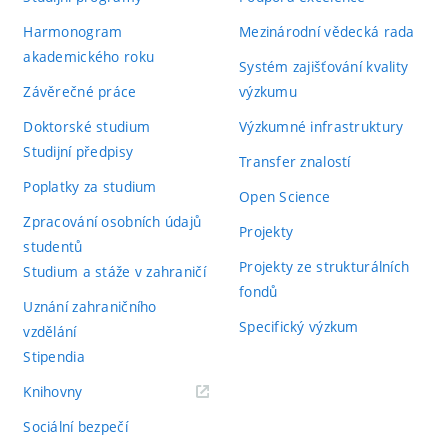
Harmonogram
Mezinárodní vědecká rada
akademického roku
Systém zajišťování kvality
Závěrečné práce
výzkumu
Doktorské studium
Výzkumné infrastruktury
Studijní předpisy
Transfer znalostí
Poplatky za studium
Open Science
Zpracování osobních údajů
Projekty
studentů
Projekty ze strukturálních
Studium a stáže v zahraničí
fondů
Uznání zahraničního
Specifický výzkum
vzdělání
Stipendia
(externí
Knihovny
odkaz)
Sociální bezpečí