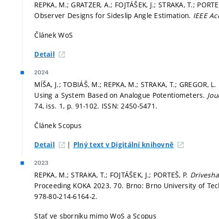
REPKA, M.; GRATZER, A.; FOJTÁŠEK, J.; STRAKA, T.; PORT
Observer Designs for Sideslip Angle Estimation.
IEEE Ac
Článek WoS
Detail
2024
MÍŠA, J.; TOBIÁŠ, M.; REPKA, M.; STRAKA, T.; GREGOR, L
Using a System Based on Analogue Potentiometers.
Jou
74, iss. 1,
p. 91-102.
ISSN: 2450-5471.
Článek Scopus
|
Detail
Plný text v Digitální knihovně
2023
REPKA, M.; STRAKA, T.; FOJTÁŠEK, J.; PORTEŠ, P.
Drivesha
Proceeding KOKA 2023. 70. Brno: Brno University of Tec
978-80-214-6164-2.
Stať ve sborníku mimo WoS a Scopus