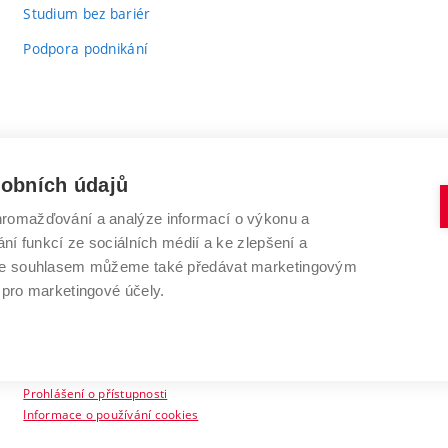
Studium bez bariér
Podpora podnikání
sobních údajů
romažďování a analýze informací o výkonu a
VYSOKÉ UČENÍ TECHNICKÉ V BRNĚ
ní funkcí ze sociálních médií a ke zlepšení a
Antonínská 548/1
www.vut.cz
 Se souhlasem můžeme také předávat marketingovým
602 00 Brno
vut@vutbr.cz
 pro marketingové účely.
Prohlášení o přístupnosti
Informace o používání cookies