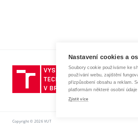
Nastavení cookies a o
Soubory cookie používáme ke sh
Vysoké
používání webu, zajištění fungová
učení
přizpůsobení obsahu a reklam.
technické
platformám některé osobní údaje
v
Brně
Zjistit více
Copyright © 2026 VUT