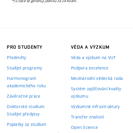
*) Citace se generují jednou za 24 hodin.
PRO STUDENTY
VĚDA A VÝZKUM
Předměty
Věda a výzkum na VUT
Studijní programy
Podpora excelence
Harmonogram
Mezinárodní vědecká rada
akademického roku
Systém zajišťování kvality
Závěrečné práce
výzkumu
Doktorské studium
Výzkumné infrastruktury
Studijní předpisy
Transfer znalostí
Poplatky za studium
Open Science