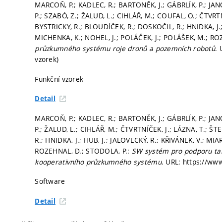
MARCOŇ, P.; KADLEC, R.; BARTONĚK, J.; GÁBRLÍK, P.; JAN
P.; SZABÓ, Z.; ŽALUD, L.; CIHLÁŘ, M.; COUFAL, O.; ČTVRTNÍČ
BYSTRICKY, R.; BLOUDÍČEK, R.; DOSKOČIL, R.; HNIDKA, J.;
MICHENKA, K.; NOHEL, J.; POLÁČEK, J.; POLÁŠEK, M.; R
průzkumného systému roje dronů a pozemních robotů
. 
vzorek)
Funkční vzorek
Detail
MARCOŇ, P.; KADLEC, R.; BARTONĚK, J.; GÁBRLÍK, P.; JAN
P.; ŽALUD, L.; CIHLÁŘ, M.; ČTVRTNÍČEK, J.; LÁZNA, T.; ŠT
R.; HNIDKA, J.; HUB, J.; JALOVECKÝ, R.; KŘIVÁNEK, V.; MI
ROZEHNAL, D.; STODOLA, P.:
SW systém pro podporu tak
kooperativního průzkumného systému
. URL: https://www
Software
Detail