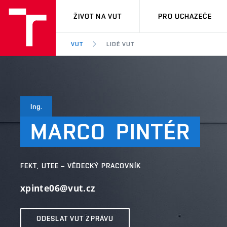
VUT
ŽIVOT NA VUT
PRO UCHAZEČE
VUT
LIDÉ VUT
Ing.
MARCO
PINTÉR
FEKT, UTEE – VĚDECKÝ PRACOVNÍK
xpinte06@vut.cz
ODESLAT VUT ZPRÁVU