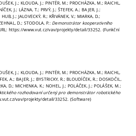
OUŠEK, J.; KLOUDA, J.; PINTÉR, M.; PROCHÁZKA, M.; RAICHL,
EK, J.; LÁZNA, T.; PRVÝ, J.; ŠTEFEK, A.; BAJER, J.;
 HUB, J.; JALOVECKÝ, R.; KŘIVÁNEK, V.; MIARKA, D.;
OZEHNAL, D.; STODOLA, P.:
Demonstrátor kooperativního
URL: https://www.vut.cz/vav/projekty/detail/33252. (Funkční
OUŠEK, J.; KLOUDA, J.; PINTÉR, M.; PROCHÁZKA, M.; RAICHL,
EFEK, A.; BAJER, J.; BYSTRICKY, R.; BLOUDÍČEK, R.; DOSKOČIL,
ARKA, D.; MICHENKA, K.; NOHEL, J.; POLÁČEK, J.; POLÁŠEK, M.;
tického rozhodovaní určený pro demonstrátor robotického
.vut.cz/vav/projekty/detail/33252. (Software)