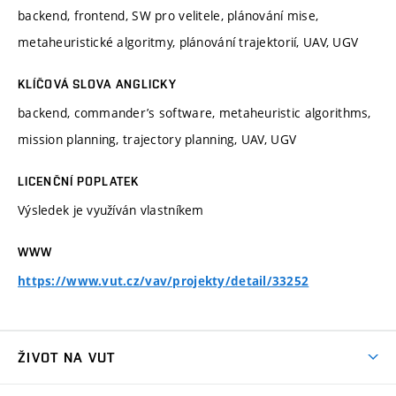
backend, frontend, SW pro velitele, plánování mise,
metaheuristické algoritmy, plánování trajektorií, UAV, UGV
KLÍČOVÁ SLOVA ANGLICKY
backend, commander’s software, metaheuristic algorithms,
mission planning, trajectory planning, UAV, UGV
LICENČNÍ POPLATEK
Výsledek je využíván vlastníkem
WWW
https://www.vut.cz/vav/projekty/detail/33252
ŽIVOT NA VUT
Atmosféra VUT