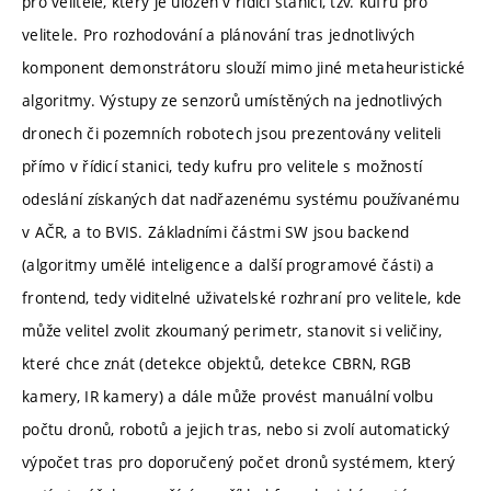
pro velitele, který je uložen v řídicí stanici, tzv. kufru pro
velitele. Pro rozhodování a plánování tras jednotlivých
komponent demonstrátoru slouží mimo jiné metaheuristické
algoritmy. Výstupy ze senzorů umístěných na jednotlivých
dronech či pozemních robotech jsou prezentovány veliteli
přímo v řídicí stanici, tedy kufru pro velitele s možností
odeslání získaných dat nadřazenému systému používanému
v AČR, a to BVIS. Základními částmi SW jsou backend
(algoritmy umělé inteligence a další programové části) a
frontend, tedy viditelné uživatelské rozhraní pro velitele, kde
může velitel zvolit zkoumaný perimetr, stanovit si veličiny,
které chce znát (detekce objektů, detekce CBRN, RGB
kamery, IR kamery) a dále může provést manuální volbu
počtu dronů, robotů a jejich tras, nebo si zvolí automatický
výpočet tras pro doporučený počet dronů systémem, který