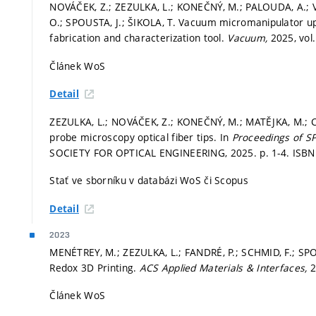
NOVÁČEK, Z.; ZEZULKA, L.; KONEČNÝ, M.; PALOUDA, A.; V
O.; SPOUSTA, J.; ŠIKOLA, T. Vacuum micromanipulator u
fabrication and characterization tool.
Vacuum,
2025, vol
Článek WoS
Detail
ZEZULKA, L.; NOVÁČEK, Z.; KONEČNÝ, M.; MATĚJKA, M.; C
probe microscopy optical fiber tips. In
Proceedings of S
SOCIETY FOR OPTICAL ENGINEERING, 2025.
p. 1-4.
ISBN
Stať ve sborníku v databázi WoS či Scopus
Detail
2023
MENÉTREY, M.; ZEZULKA, L.; FANDRÉ, P.; SCHMID, F.; SPO
Redox 3D Printing.
ACS Applied Materials & Interfaces,
2
Článek WoS