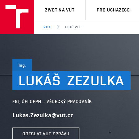
VUT
ŽIVOT NA VUT
PRO UCHAZEČE
VUT
LIDÉ VUT
Ing.
LUKÁŠ
ZEZULKA
FSI, ÚFI OFPN – VĚDECKÝ PRACOVNÍK
Lukas.Zezulka@vut.cz
ODESLAT VUT ZPRÁVU