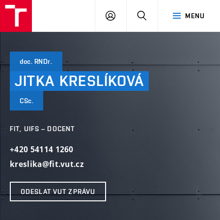
VUT
PŘIHLÁSIT
HLEDAT
MENU
SE
doc. RNDr.
JITKA
KRESLÍKOVÁ
CSc.
FIT, UIFS – DOCENT
+420 54114 1260
kreslika@fit.vut.cz
ODESLAT VUT ZPRÁVU