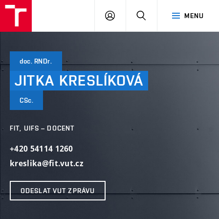
VUT
PŘIHLÁSIT
HLEDAT
MENU
SE
doc. RNDr.
JITKA
KRESLÍKOVÁ
CSc.
FIT, UIFS – DOCENT
+420 54114 1260
kreslika@fit.vut.cz
ODESLAT VUT ZPRÁVU