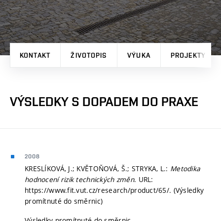
KONTAKT
ŽIVOTOPIS
VÝUKA
PROJEKTY
VÝSLEDKY S DOPADEM DO PRAXE
2008
KRESLÍKOVÁ, J.; KVĚTOŇOVÁ, Š.; STRYKA, L.:
Metodika
hodnocení rizik technických změn
. URL:
https://www.fit.vut.cz/research/product/65/. (Výsledky
promítnuté do směrnic)
Výsledky promítnuté do směrnic