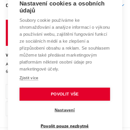
Firemní spolupráce
Mezinárodní vědecká rada
Nastavení cookies a osobních
O UNIVERZITĚ
Doktorské studium
Podpora podnikání
E-přihláška
údajů
Zahraniční spolupráce
Systém zajišťování kvality výzkumu
Profil univerzity
Spolupráce se školami
Soubory cookie používáme ke
Vysoké
Výzkumné infrastruktury
shromažďování a analýze informací o výkonu
Udržitelná univerzita
učení
Služby univerzity
Transfer znalostí
a používání webu, zajištění fungování funkcí
technické
Podnikavá univerzita / ContriBUTe
Mezinárodní dohody
ze sociálních médií a ke zlepšení a
Open Science
v
Bezpečná univerzita
přizpůsobení obsahu a reklam. Se souhlasem
Univerzitní sítě
Brně
Projekty
můžeme také předávat marketingovým
VYSOKÉ UČENÍ TECHNICKÉ V BRNĚ
Vyznamenání
platformám některé osobní údaje pro
Projekty ze strukturálních fondů
Antonínská 548/1
www.vut.cz
marketingové účely.
Organizační struktura
602 00 Brno
vut@vutbr.cz
Specifický výzkum
Zjistit více
Úřední deska
Ochrana osobních údajů
POVOLIT VŠE
(externí
Pracovní příležitosti
Nastavení
odkaz)
Podpora a rozvoj zaměstnanců a studujících
Povolit pouze nezbytné
Rovné příležitosti