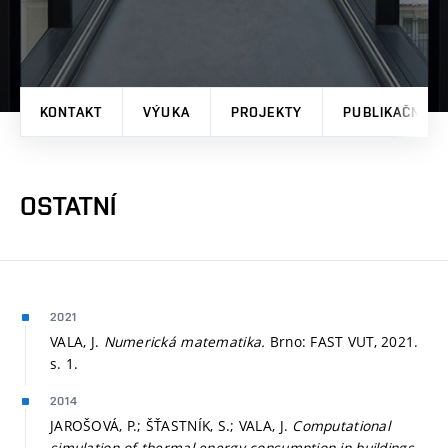
KONTAKT
VÝUKA
PROJEKTY
PUBLIKAČNÍ V
OSTATNÍ
2021
VALA, J.
Numerická matematika.
Brno: FAST VUT, 2021.
s. 1.
2014
JAROŠOVÁ, P.; ŠŤASTNÍK, S.; VALA, J.
Computational
simulation of thermal energy consumption in buildings