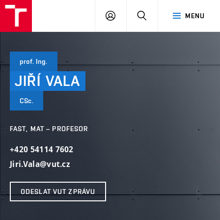
VUT
PŘIHLÁSIT
HLEDAT
MENU
SE
prof. Ing.
JIŘÍ
VALA
CSc.
FAST, MAT – PROFESOR
+420 54114 7602
Jiri.Vala@vut.cz
ODESLAT VUT ZPRÁVU