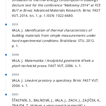
(lecture text for the conference "Maltoviny 2014" at FCE
BUT in Brno).
Advanced Materials Research. Brno: FAST
VUT, 2014. iss. 1,
p. 1.
ISSN: 1022-6680.
2012
VALA, J.
Identification of thermal characteristics of
building materials from simple measurements under
hard experimental conditions.
Bratislava: STU, 2012.
p. 1.
2006
VALA, J.
Matematika / Analytická geometrie křivek a
ploch technické praxe.
FAST VUT, 2006.
s. 1.
2004
VALA, J.
Lineární prostory a operátory.
Brno: FAST VUT,
2004.
s. 1.
2001
ŠŤASTNÍK, S., BALÍKOVÁ, J., VALA, J., ZACH, J., ZAJÍČEK, K.,
ZNAJDA, T.
Výzkum a vývoj nových materiálů z