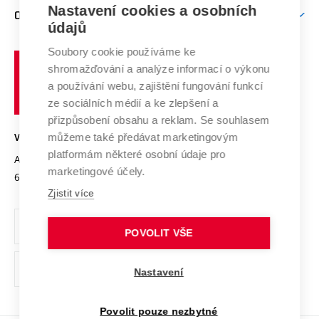
Firemní spolupráce
Mezinárodní vědecká rada
Nastavení cookies a osobních
O UNIVERZITĚ
Doktorské studium
Podpora podnikání
E-přihláška
údajů
Zahraniční spolupráce
Systém zajišťování kvality výzkumu
Profil univerzity
Spolupráce se školami
Soubory cookie používáme ke
Vysoké
Výzkumné infrastruktury
shromažďování a analýze informací o výkonu
Udržitelná univerzita
učení
Služby univerzity
Transfer znalostí
a používání webu, zajištění fungování funkcí
technické
Podnikavá univerzita / ContriBUTe
Mezinárodní dohody
ze sociálních médií a ke zlepšení a
Open Science
v
Bezpečná univerzita
přizpůsobení obsahu a reklam. Se souhlasem
Univerzitní sítě
Brně
Projekty
můžeme také předávat marketingovým
VYSOKÉ UČENÍ TECHNICKÉ V BRNĚ
Vyznamenání
platformám některé osobní údaje pro
Projekty ze strukturálních fondů
Antonínská 548/1
www.vut.cz
marketingové účely.
Organizační struktura
602 00 Brno
vut@vutbr.cz
Specifický výzkum
Zjistit více
Úřední deska
Ochrana osobních údajů
POVOLIT VŠE
(externí
Pracovní příležitosti
Nastavení
odkaz)
Podpora a rozvoj zaměstnanců a studujících
Povolit pouze nezbytné
Rovné příležitosti