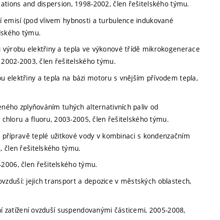
ations and dispersion, 1998-2002, člen řešitelského týmu.
 emisí (pod vlivem hybnosti a turbulence indukované
lského týmu.
 výrobu elektřiny a tepla ve výkonové třídě mikrokogenerace
 2002-2003, člen řešitelského týmu.
elektřiny a tepla na bázi motoru s vnějším přívodem tepla,
eného zplyňováním tuhých alternativních paliv od
 chloru a fluoru, 2003-2005, člen řešitelského týmu.
a přípravě teplé užitkové vody v kombinaci s kondenzačním
 člen řešitelského týmu.
2006, člen řešitelského týmu.
duší: jejich transport a depozice v městských oblastech,
ní zatížení ovzduší suspendovanými částicemi, 2005-2008,