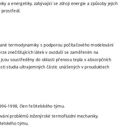
a energetiky, zabývající se zdroji energie a způsoby jejich
 prostředí.
vané termodynamiky s podporou počítačového modelování
rze znečišťujících látek v ovzduší se zaměřením na
 jsou soustředěny do oblasti přenosu tepla v absorpčních
blasti studia ultrajemných částic unášených v prouduktech
996-1998, člen řešitelského týmu.
ování problémů inženýrské termofluidní mechaniky,
itelského týmu.