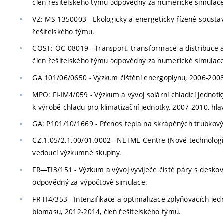
člen řešitelského týmu odpovědný za numerické simulace
VZ: MS 1350003 - Ekologicky a energeticky řízené sousta
řešitelského týmu.
COST: OC 08019 - Transport, transformace a distribuce
člen řešitelského týmu odpovědný za numerické simulace
GA 101/06/0650 - Výzkum čištění energoplynu, 2006-2008,
MPO: FI-IM4/059 - Výzkum a vývoj solární chladící jednotk
k výrobě chladu pro klimatizační jednotky, 2007-2010, hlav
GA: P101/10/1669 - Přenos tepla na skrápěných trubkovýc
CZ.1.05/2.1.00/01.0002 - NETME Centre (Nové technologie 
vedoucí výzkumné skupiny.
FR—TI3/151 - Výzkum a vývoj vyvíječe čisté páry s desk
odpovědný za výpočtové simulace.
FR-TI4/353 - Intenzifikace a optimalizace zplyňovacích j
biomasu, 2012-2014, člen řešitelského týmu.