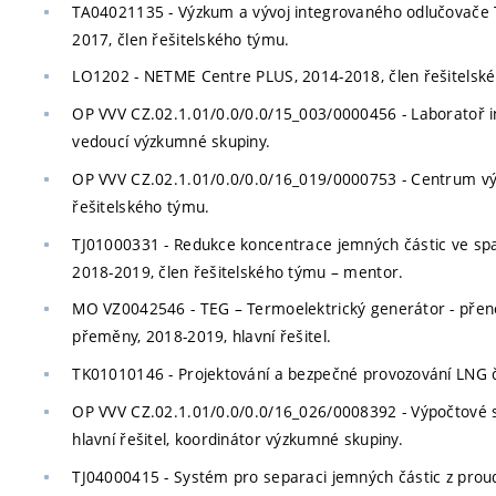
TA04021135 - Výzkum a vývoj integrovaného odlučovače TZ
2017, člen řešitelského týmu.
LO1202 - NETME Centre PLUS, 2014-2018, člen řešitelsk
OP VVV CZ.02.1.01/0.0/0.0/15_003/0000456 - Laboratoř in
vedoucí výzkumné skupiny.
OP VVV CZ.02.1.01/0.0/0.0/16_019/0000753 - Centrum výz
řešitelského týmu.
TJ01000331 - Redukce koncentrace jemných částic ve spalin
2018-2019, člen řešitelského týmu – mentor.
MO VZ0042546 - TEG – Termoelektrický generátor - přenos
přeměny, 2018-2019, hlavní řešitel.
TK01010146 - Projektování a bezpečné provozování LNG če
OP VVV CZ.02.1.01/0.0/0.0/16_026/0008392 - Výpočtové si
hlavní řešitel, koordinátor výzkumné skupiny.
TJ04000415 - Systém pro separaci jemných částic z proudu