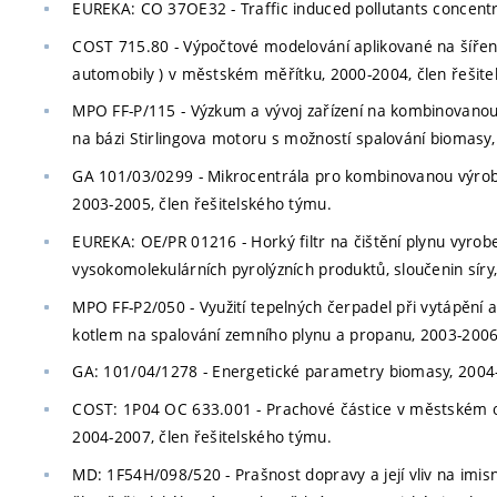
EUREKA: CO 37OE32 - Traffic induced pollutants concentr
COST 715.80 - Výpočtové modelování aplikované na šíření
automobily ) v městském měřítku, 2000-2004, člen řešite
MPO FF-P/115 - Výzkum a vývoj zařízení na kombinovanou
na bázi Stirlingova motoru s možností spalování biomasy,
GA 101/03/0299 - Mikrocentrála pro kombinovanou výrobu 
2003-2005, člen řešitelského týmu.
EUREKA: OE/PR 01216 - Horký filtr na čištění plynu vyrob
vysokomolekulárních pyrolýzních produktů, sloučenin síry,
MPO FF-P2/050 - Využití tepelných čerpadel při vytápění 
kotlem na spalování zemního plynu a propanu, 2003-2006,
GA: 101/04/1278 - Energetické parametry biomasy, 2004-
COST: 1P04 OC 633.001 - Prachové částice v městském ovz
2004-2007, člen řešitelského týmu.
MD: 1F54H/098/520 - Prašnost dopravy a její vliv na imis