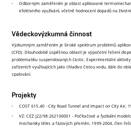
Odborným zaměřením je oblast aplikované termomechaniky 
efektivního využívání, včetně hodnocení dopadů na životní
Vědeckovýzkumná činnost
Výzkumným zaměřením je široké spektrum problémů apliko
(CFD). Dlouhodobě úspěšnou oblastí je výpočetní řešení dispe
problematiku suspendovaných částic. Experimentální aktivity
zařízeních využívajících jako chladivo čistou vodu, dále do o
spalování.
Projekty
COST 615.40 - City Road Tunnel and Impact on City Air, 1
VZ: CEZ J22/98:262100001 - Počítačové a fyzikální model
mechaniky těles a fázových přeměn, 1999-2004, člen řeš