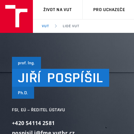
VUT
ŽIVOT NA VUT
PRO UCHAZEČE
VUT
LIDÉ VUT
prof. Ing.
JIŘÍ
POSPÍŠIL
Ph.D.
FSI, EÚ – ŘEDITEL ÚSTAVU
+420 54114 2581
pospisil.j@fme.vutbr.cz