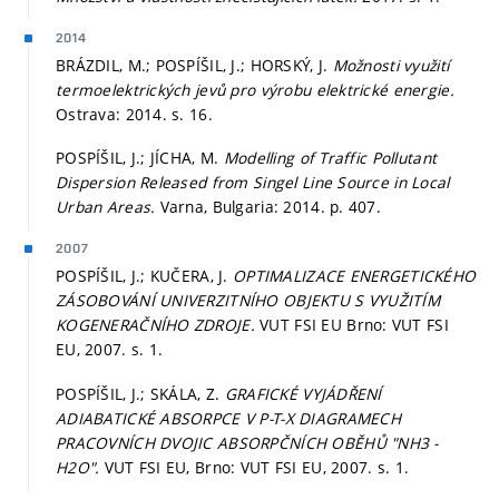
2014
BRÁZDIL, M.; POSPÍŠIL, J.; HORSKÝ, J.
Možnosti využití
termoelektrických jevů pro výrobu elektrické energie.
Ostrava: 2014.
s. 16.
POSPÍŠIL, J.; JÍCHA, M.
Modelling of Traffic Pollutant
Dispersion Released from Singel Line Source in Local
Urban Areas.
Varna, Bulgaria: 2014.
p. 407.
2007
POSPÍŠIL, J.; KUČERA, J.
OPTIMALIZACE ENERGETICKÉHO
ZÁSOBOVÁNÍ UNIVERZITNÍHO OBJEKTU S VYUŽITÍM
KOGENERAČNÍHO ZDROJE.
VUT FSI EU Brno: VUT FSI
EU, 2007.
s. 1.
POSPÍŠIL, J.; SKÁLA, Z.
GRAFICKÉ VYJÁDŘENÍ
ADIABATICKÉ ABSORPCE V P-T-X DIAGRAMECH
PRACOVNÍCH DVOJIC ABSORPČNÍCH OBĚHŮ "NH3 -
H2O".
VUT FSI EU, Brno: VUT FSI EU, 2007.
s. 1.