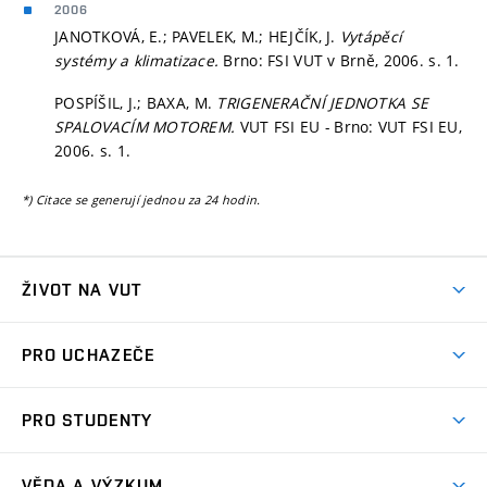
2006
JANOTKOVÁ, E.; PAVELEK, M.; HEJČÍK, J.
Vytápěcí
systémy a klimatizace.
Brno: FSI VUT v Brně, 2006.
s. 1.
POSPÍŠIL, J.; BAXA, M.
TRIGENERAČNÍ JEDNOTKA SE
SPALOVACÍM MOTOREM.
VUT FSI EU - Brno: VUT FSI EU,
2006.
s. 1.
*) Citace se generují jednou za 24 hodin.
ŽIVOT NA VUT
Atmosféra VUT
PRO UCHAZEČE
Prostory školy
Proč na VUT
Koleje
PRO STUDENTY
Studijní programy
Stravování
Předměty
Studijní předpisy
Studium a stáže v zahraničí
Stipendia
Dny otevřených dveří
VĚDA A VÝZKUM