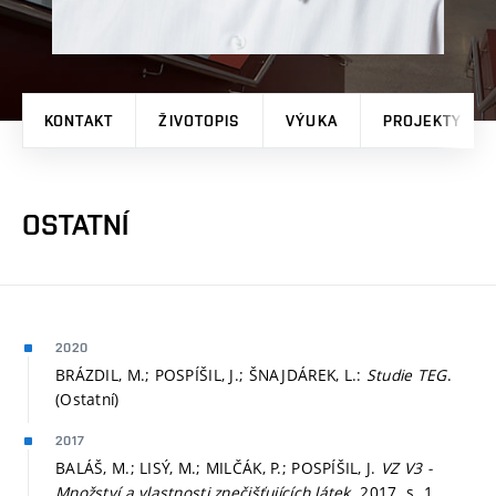
KONTAKT
ŽIVOTOPIS
VÝUKA
PROJEKTY
OSTATNÍ
2020
BRÁZDIL, M.; POSPÍŠIL, J.; ŠNAJDÁREK, L.:
Studie TEG
.
(Ostatní)
2017
BALÁŠ, M.; LISÝ, M.; MILČÁK, P.; POSPÍŠIL, J.
VZ V3 -
Množství a vlastnosti znečišťujících látek.
2017.
s. 1.