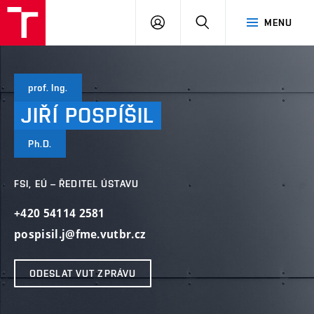
VUT
PŘIHLÁSIT
HLEDAT
MENU
SE
prof. Ing.
JIŘÍ
POSPÍŠIL
Ph.D.
FSI, EÚ – ŘEDITEL ÚSTAVU
+420 54114 2581
pospisil.j@fme.vutbr.cz
ODESLAT VUT ZPRÁVU