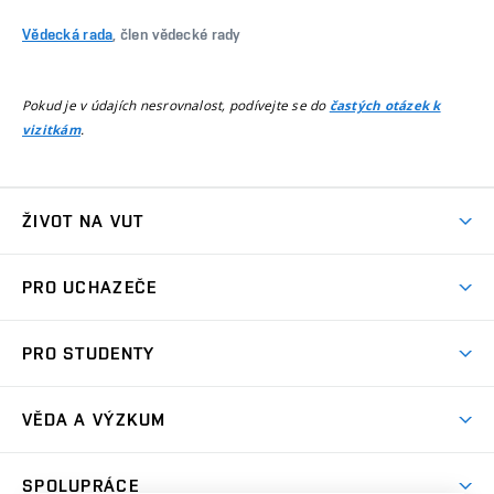
Vědecká rada
, člen vědecké rady
Pokud je v údajích nesrovnalost, podívejte se do
častých otázek k
.
vizitkám
ŽIVOT NA VUT
Atmosféra VUT
PRO UCHAZEČE
Prostory školy
Proč na VUT
Koleje
PRO STUDENTY
Studijní programy
Stravování
Předměty
Studijní předpisy
Studium a stáže v zahraničí
Stipendia
Dny otevřených dveří
VĚDA A VÝZKUM
Sport na VUT
(externí
Studijní programy
Poplatky za studium
Uznání zahraničního vzdělání
Knihovny
Aktivity pro juniory
Studentský život
odkaz)
Věda a výzkum na VUT
Harmonogram akademického roku
Zpracování osobních údajů studentů
Sociální bezpečí
SPOLUPRÁCE
Celoživotní vzdělávání