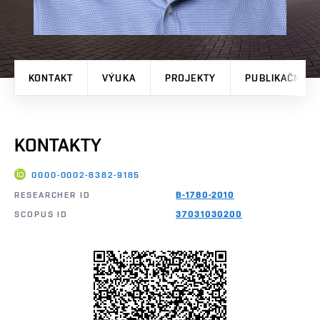
KONTAKT
VÝUKA
PROJEKTY
PUBLIKAČNÍ V
KONTAKTY
0000-0002-8382-9185
RESEARCHER ID
B-1780-2010
SCOPUS ID
37031030200