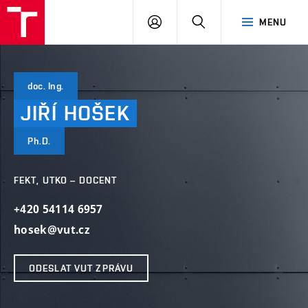
VUT
PŘIHLÁSIT
HLEDAT
MENU
SE
doc. Ing.
JIŘÍ
HOŠEK
Ph.D.
FEKT, UTKO – DOCENT
+420 54114 6957
hosek@vut.cz
ODESLAT VUT ZPRÁVU