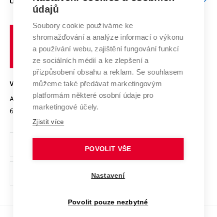
O UNIVERZITĚ
Doktorské studium
Podpora podnikání
E-přihláška
údajů
Zahraniční spolupráce
Systém zajišťování kvality výzkumu
Profil univerzity
Spolupráce se školami
Soubory cookie používáme ke
Vysoké
Výzkumné infrastruktury
shromažďování a analýze informací o výkonu
Udržitelná univerzita
učení
Služby univerzity
Transfer znalostí
a používání webu, zajištění fungování funkcí
technické
Podnikavá univerzita / ContriBUTe
Mezinárodní dohody
ze sociálních médií a ke zlepšení a
Open Science
v
Bezpečná univerzita
přizpůsobení obsahu a reklam. Se souhlasem
Univerzitní sítě
Brně
Projekty
můžeme také předávat marketingovým
VYSOKÉ UČENÍ TECHNICKÉ V BRNĚ
Vyznamenání
platformám některé osobní údaje pro
Projekty ze strukturálních fondů
Antonínská 548/1
www.vut.cz
marketingové účely.
Organizační struktura
602 00 Brno
vut@vutbr.cz
Specifický výzkum
Zjistit více
Úřední deska
Ochrana osobních údajů
POVOLIT VŠE
(externí
Pracovní příležitosti
Nastavení
odkaz)
Podpora a rozvoj zaměstnanců a studujících
Povolit pouze nezbytné
Rovné příležitosti