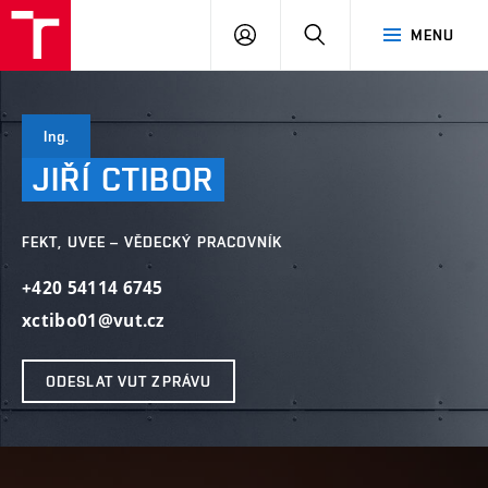
VUT
PŘIHLÁSIT
HLEDAT
MENU
SE
Ing.
JIŘÍ
CTIBOR
FEKT, UVEE – VĚDECKÝ PRACOVNÍK
+420 54114 6745
xctibo01@vut.cz
ODESLAT VUT ZPRÁVU