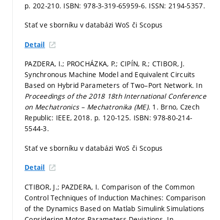
p. 202-210.
ISBN: 978-3-319-65959-6. ISSN: 2194-5357.
Stať ve sborníku v databázi WoS či Scopus
Detail
PAZDERA, I.; PROCHÁZKA, P.; CIPÍN, R.; CTIBOR, J.
Synchronous Machine Model and Equivalent Circuits
Based on Hybrid Parameters of Two–Port Network. In
Proceedings of the 2018 18th International Conference
on Mechatronics – Mechatronika (ME).
1. Brno, Czech
Republic: IEEE, 2018.
p. 120-125.
ISBN: 978-80-214-
5544-3.
Stať ve sborníku v databázi WoS či Scopus
Detail
CTIBOR, J.; PAZDERA, I. Comparison of the Common
Control Techniques of Induction Machines: Comparison
of the Dynamics Based on Matlab Simulink Simulations
Considering Motor Parameters Deviations. In