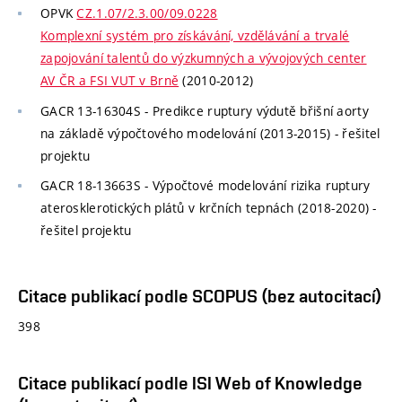
OPVK
CZ.1.07/2.3.00/09.0228
Komplexní systém pro získávání, vzdělávání a trvalé
zapojování talentů do výzkumných a vývojových center
AV ČR a FSI VUT v Brně
(2010-2012)
GACR 13-16304S - Predikce ruptury výdutě břišní aorty
na základě výpočtového modelování (2013-2015) - řešitel
projektu
GACR 18-13663S - Výpočtové modelování rizika ruptury
aterosklerotických plátů v krčních tepnách (2018-2020) -
řešitel projektu
Citace publikací podle SCOPUS (bez autocitací)
398
Citace publikací podle ISI Web of Knowledge