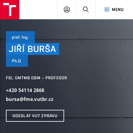
VUT
PŘIHLÁSIT
HLEDAT
MENU
SE
prof. Ing.
JIŘÍ
BURŠA
Ph.D.
FSI, ÚMTMB OBM – PROFESOR
+420 54114 2868
bursa@fme.vutbr.cz
ODESLAT VUT ZPRÁVU