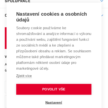
SPOLUPRÁCE
Celoživotní vzdělávání
Brno
Podpora excelence
Závěrečné práce
Studium bez bariér
Zpracování osobních údajů uchazečů o studium
Firemní spolupráce
Mezinárodní vědecká rada
Nastavení cookies a osobních
O UNIVERZITĚ
Doktorské studium
Podpora podnikání
E-přihláška
údajů
Zahraniční spolupráce
Systém zajišťování kvality výzkumu
Profil univerzity
Spolupráce se školami
Soubory cookie používáme ke
Vysoké
Výzkumné infrastruktury
shromažďování a analýze informací o výkonu
Udržitelná univerzita
učení
Služby univerzity
Transfer znalostí
a používání webu, zajištění fungování funkcí
technické
Podnikavá univerzita / ContriBUTe
Mezinárodní dohody
ze sociálních médií a ke zlepšení a
Open Science
v
Bezpečná univerzita
přizpůsobení obsahu a reklam. Se souhlasem
Univerzitní sítě
Brně
Projekty
můžeme také předávat marketingovým
VYSOKÉ UČENÍ TECHNICKÉ V BRNĚ
Vyznamenání
platformám některé osobní údaje pro
Projekty ze strukturálních fondů
Antonínská 548/1
www.vut.cz
marketingové účely.
Organizační struktura
602 00 Brno
vut@vutbr.cz
Specifický výzkum
Zjistit více
Úřední deska
Ochrana osobních údajů
POVOLIT VŠE
(externí
Pracovní příležitosti
Nastavení
odkaz)