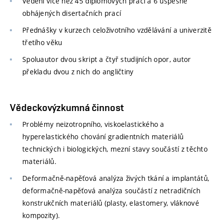
Vedení více než 45 diplomových prací a 6 úspěšně
obhájených disertačních prací
Přednášky v kurzech celoživotního vzdělávání a univerzitě
třetího věku
Spoluautor dvou skript a čtyř studijních opor, autor
překladu dvou z nich do angličtiny
Vědeckovýzkumná činnost
Problémy neizotropního, viskoelastického a
hyperelastického chování gradientních materiálů
technických i biologických, mezní stavy součástí z těchto
materiálů.
Deformačně-napěťová analýza živých tkání a implantátů,
deformačně-napěťová analýza součástí z netradičních
konstrukčních materiálů (plasty, elastomery, vláknové
kompozity).