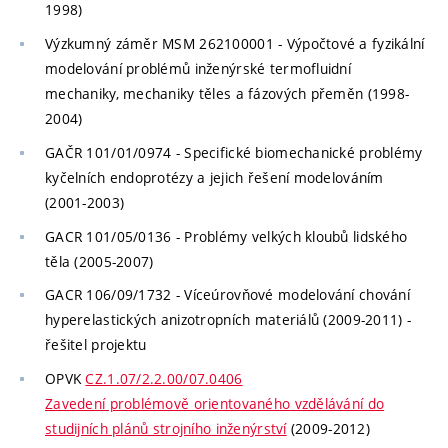
1998)
Výzkumný záměr MSM 262100001 - Výpočtové a fyzikální
modelování problémů inženýrské termofluidní
mechaniky, mechaniky těles a fázových přeměn (1998-
2004)
GAČR 101/01/0974 - Specifické biomechanické problémy
kyčelních endoprotézy a jejich řešení modelováním
(2001-2003)
GACR 101/05/0136 - Problémy velkých kloubů lidského
těla (2005-2007)
GACR 106/09/1732 - Víceúrovňové modelování chování
hyperelastických anizotropních materiálů (2009-2011) -
řešitel projektu
OPVK
CZ.1.07/2.2.00/07.0406
Zavedení problémově orientovaného vzdělávání do
studijních plánů strojního inženýrství
(2009-2012)