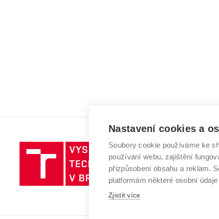
Nastavení cookies a o
Soubory cookie používáme ke sh
Vysoké
používání webu, zajištění fungová
učení
přizpůsobení obsahu a reklam.
technické
platformám některé osobní údaje
v
Zjistit více
Brně