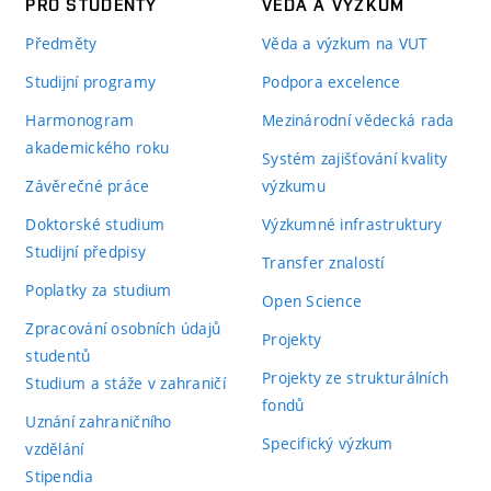
PRO STUDENTY
VĚDA A VÝZKUM
Předměty
Věda a výzkum na VUT
Studijní programy
Podpora excelence
Harmonogram
Mezinárodní vědecká rada
akademického roku
Systém zajišťování kvality
Závěrečné práce
výzkumu
Doktorské studium
Výzkumné infrastruktury
Studijní předpisy
Transfer znalostí
Poplatky za studium
Open Science
Zpracování osobních údajů
Projekty
studentů
Projekty ze strukturálních
Studium a stáže v zahraničí
fondů
Uznání zahraničního
Specifický výzkum
vzdělání
Stipendia