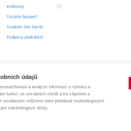
(externí
Knihovny
odkaz)
Sociální bezpečí
Studium bez bariér
Podpora podnikání
sobních údajů
romažďování a analýze informací o výkonu a
VYSOKÉ UČENÍ TECHNICKÉ V BRNĚ
ní funkcí ze sociálních médií a ke zlepšení a
Antonínská 548/1
www.vut.cz
 Se souhlasem můžeme také předávat marketingovým
602 00 Brno
vut@vutbr.cz
 pro marketingové účely.