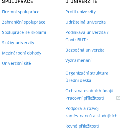
SPOLUPRÁCE
O UNIVERZITĚ
Firemní spolupráce
Profil univerzity
Zahraniční spolupráce
Udržitelná univerzita
Spolupráce se školami
Podnikavá univerzita /
ContriBUTe
Služby univerzity
Bezpečná univerzita
Mezinárodní dohody
Vyznamenání
Univerzitní sítě
Organizační struktura
Úřední deska
Ochrana osobních údajů
(externí
Pracovní příležitosti
odkaz)
Podpora a rozvoj
zaměstnanců a studujících
Rovné příležitosti