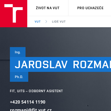
VUT
ŽIVOT NA VUT
PRO UCHAZEČE
VUT
LIDÉ VUT
Ing.
JAROSLAV
ROZMA
Ph.D.
FIT, UITS – ODBORNÝ ASISTENT
+420 54114 1190
rozmanj@fit.vut.cz