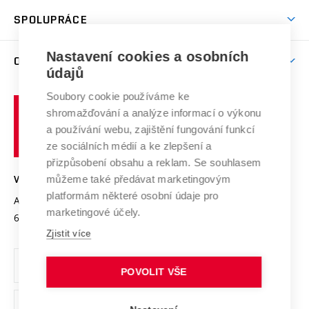
Studentský život
odkaz)
Věda a výzkum na VUT
Harmonogram akademického roku
Zpracování osobních údajů studentů
Sociální bezpečí
SPOLUPRÁCE
Celoživotní vzdělávání
Brno
Podpora excelence
Závěrečné práce
Studium bez bariér
Zpracování osobních údajů uchazečů o studium
Firemní spolupráce
Mezinárodní vědecká rada
Nastavení cookies a osobních
O UNIVERZITĚ
Doktorské studium
Podpora podnikání
E-přihláška
údajů
Zahraniční spolupráce
Systém zajišťování kvality výzkumu
Profil univerzity
Spolupráce se školami
Soubory cookie používáme ke
Vysoké
Výzkumné infrastruktury
shromažďování a analýze informací o výkonu
Udržitelná univerzita
učení
Služby univerzity
Transfer znalostí
a používání webu, zajištění fungování funkcí
technické
Podnikavá univerzita / ContriBUTe
Mezinárodní dohody
ze sociálních médií a ke zlepšení a
Open Science
v
Bezpečná univerzita
přizpůsobení obsahu a reklam. Se souhlasem
Univerzitní sítě
Brně
Projekty
můžeme také předávat marketingovým
VYSOKÉ UČENÍ TECHNICKÉ V BRNĚ
Vyznamenání
platformám některé osobní údaje pro
Projekty ze strukturálních fondů
Antonínská 548/1
www.vut.cz
marketingové účely.
Organizační struktura
602 00 Brno
vut@vutbr.cz
Specifický výzkum
Zjistit více
Úřední deska
Ochrana osobních údajů
POVOLIT VŠE
(externí
Pracovní příležitosti