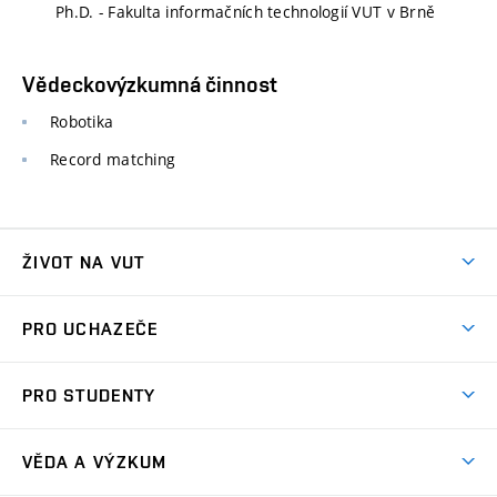
Ph.D. - Fakulta informačních technologií VUT v Brně
Vědeckovýzkumná činnost
Robotika
Record matching
ŽIVOT NA VUT
Atmosféra VUT
PRO UCHAZEČE
Prostory školy
Proč na VUT
Koleje
PRO STUDENTY
Studijní programy
Stravování
Předměty
Studijní předpisy
Studium a stáže v zahraničí
Stipendia
Dny otevřených dveří
VĚDA A VÝZKUM
Sport na VUT
(externí
Studijní programy
Poplatky za studium
Uznání zahraničního vzdělání
Knihovny
Aktivity pro juniory