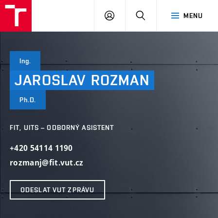
VUT
PŘIHLÁSIT
HLEDAT
MENU
SE
Ing.
JAROSLAV
ROZMAN
Ph.D.
FIT, UITS – ODBORNÝ ASISTENT
+420 54114 1190
rozmanj@fit.vut.cz
ODESLAT VUT ZPRÁVU