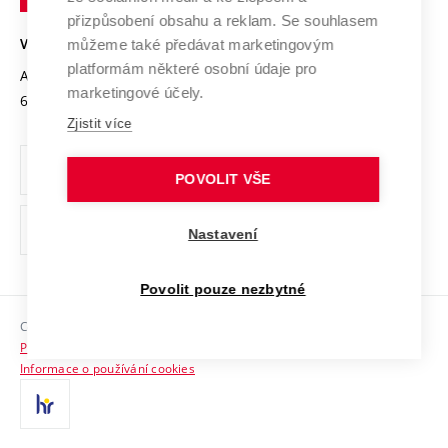
Open Science
v
Bezpečná univerzita
přizpůsobení obsahu a reklam. Se souhlasem
Univerzitní sítě
Brně
Projekty
můžeme také předávat marketingovým
VYSOKÉ UČENÍ TECHNICKÉ V BRNĚ
Vyznamenání
platformám některé osobní údaje pro
Projekty ze strukturálních fondů
Antonínská 548/1
www.vut.cz
marketingové účely.
Organizační struktura
602 00 Brno
vut@vutbr.cz
Specifický výzkum
Zjistit více
Úřední deska
Ochrana osobních údajů
POVOLIT VŠE
(externí
Pracovní příležitosti
Nastavení
odkaz)
Podpora a rozvoj zaměstnanců a studujících
Povolit pouze nezbytné
Rovné příležitosti
Copyright © 2026 VUT
Sociální bezpečí
Prohlášení o přístupnosti
HR Award
Informace o používání cookies
Kontakty