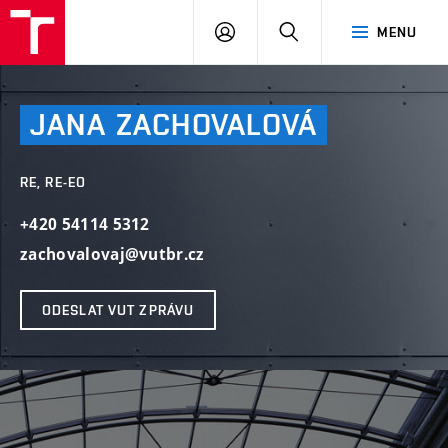
VUT
PŘIHLÁSIT
HLEDAT
MENU
SE
JANA
ZACHOVALOVÁ
RE, RE-EO
+420 54114 5312
zachovalovaj@vutbr.cz
ODESLAT VUT ZPRÁVU