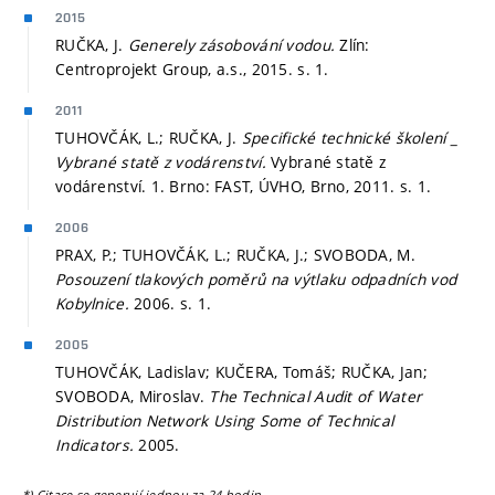
2015
RUČKA, J.
Generely zásobování vodou.
Zlín:
Centroprojekt Group, a.s., 2015.
s. 1.
2011
TUHOVČÁK, L.; RUČKA, J.
Specifické technické školení _
Vybrané statě z vodárenství.
Vybrané statě z
vodárenství. 1. Brno: FAST, ÚVHO, Brno, 2011.
s. 1.
2006
PRAX, P.; TUHOVČÁK, L.; RUČKA, J.; SVOBODA, M.
Posouzení tlakových poměrů na výtlaku odpadních vod
Kobylnice.
2006.
s. 1.
2005
TUHOVČÁK, Ladislav; KUČERA, Tomáš; RUČKA, Jan;
SVOBODA, Miroslav.
The Technical Audit of Water
Distribution Network Using Some of Technical
Indicators.
2005.
*) Citace se generují jednou za 24 hodin.