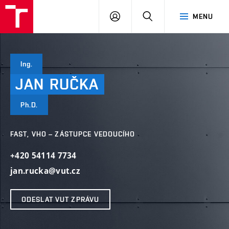
VUT
PŘIHLÁSIT
HLEDAT
MENU
SE
Ing.
JAN
RUČKA
Ph.D.
FAST, VHO – ZÁSTUPCE VEDOUCÍHO
+420 54114 7734
jan.rucka@vut.cz
ODESLAT VUT ZPRÁVU