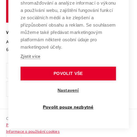
shromažďování a analýze informací o výkonu
Udržitelná univerzita
učení
Služby univerzity
Transfer znalostí
a používání webu, zajištění fungování funkcí
technické
Podnikavá univerzita / ContriBUTe
Mezinárodní dohody
ze sociálních médií a ke zlepšení a
Open Science
v
Bezpečná univerzita
přizpůsobení obsahu a reklam. Se souhlasem
Univerzitní sítě
Brně
Projekty
můžeme také předávat marketingovým
VYSOKÉ UČENÍ TECHNICKÉ V BRNĚ
Vyznamenání
platformám některé osobní údaje pro
Projekty ze strukturálních fondů
Antonínská 548/1
www.vut.cz
marketingové účely.
Organizační struktura
602 00 Brno
vut@vutbr.cz
Specifický výzkum
Zjistit více
Úřední deska
Ochrana osobních údajů
POVOLIT VŠE
(externí
Pracovní příležitosti
Nastavení
odkaz)
Podpora a rozvoj zaměstnanců a studujících
Povolit pouze nezbytné
Rovné příležitosti
Copyright © 2026 VUT
Sociální bezpečí
Prohlášení o přístupnosti
HR Award
Informace o používání cookies