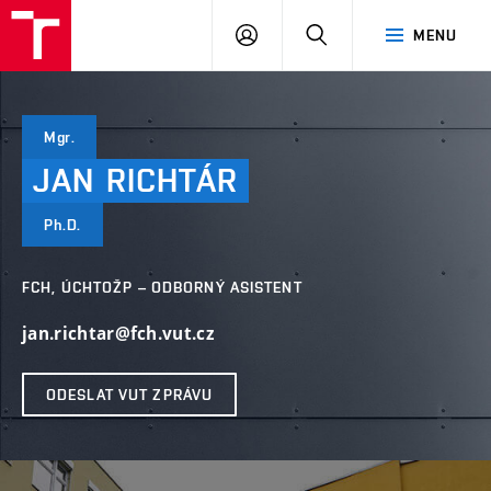
VUT
PŘIHLÁSIT
HLEDAT
MENU
SE
Mgr.
JAN
RICHTÁR
Ph.D.
FCH, ÚCHTOŽP – ODBORNÝ ASISTENT
jan.richtar@fch.vut.cz
ODESLAT VUT ZPRÁVU