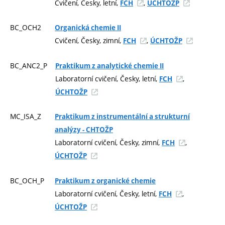
Cvičení, Česky, letní,
,
FCH
ÚCHTOŽP
BC_OCH2
Organická chemie II
Cvičení, Česky, zimní,
,
FCH
ÚCHTOŽP
BC_ANC2_P
Praktikum z analytické chemie II
Laboratorní cvičení, Česky, letní,
,
FCH
ÚCHTOŽP
MC_ISA_Z
Praktikum z instrumentální a strukturní
analýzy - CHTOŽP
Laboratorní cvičení, Česky, zimní,
,
FCH
ÚCHTOŽP
BC_OCH_P
Praktikum z organické chemie
Laboratorní cvičení, Česky, letní,
,
FCH
ÚCHTOŽP