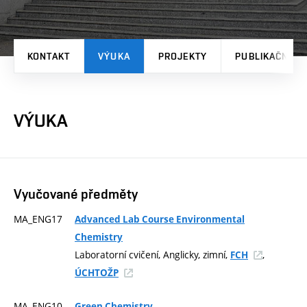
KONTAKT
VÝUKA
PROJEKTY
PUBLIKAČNÍ V
VÝUKA
Vyučované předměty
MA_ENG17
Advanced Lab Course Environmental
Chemistry
Laboratorní cvičení, Anglicky, zimní,
,
FCH
ÚCHTOŽP
MA_ENG10
Green Chemistry