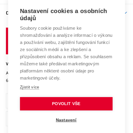
Podpora excelence
Závěrečné práce
Studium bez bariér
Zpracování osobních údajů uchazečů o studium
Firemní spolupráce
Mezinárodní vědecká rada
Nastavení cookies a osobních
O UNIVERZITĚ
Doktorské studium
Podpora podnikání
E-přihláška
údajů
Zahraniční spolupráce
Systém zajišťování kvality výzkumu
Profil univerzity
Spolupráce se školami
Soubory cookie používáme ke
Vysoké
Výzkumné infrastruktury
shromažďování a analýze informací o výkonu
Udržitelná univerzita
učení
Služby univerzity
Transfer znalostí
a používání webu, zajištění fungování funkcí
technické
Podnikavá univerzita / ContriBUTe
Mezinárodní dohody
ze sociálních médií a ke zlepšení a
Open Science
v
Bezpečná univerzita
přizpůsobení obsahu a reklam. Se souhlasem
Univerzitní sítě
Brně
Projekty
můžeme také předávat marketingovým
VYSOKÉ UČENÍ TECHNICKÉ V BRNĚ
Vyznamenání
platformám některé osobní údaje pro
Projekty ze strukturálních fondů
Antonínská 548/1
www.vut.cz
marketingové účely.
Organizační struktura
602 00 Brno
vut@vutbr.cz
Specifický výzkum
Zjistit více
Úřední deska
Ochrana osobních údajů
POVOLIT VŠE
(externí
Pracovní příležitosti
Nastavení
odkaz)
Podpora a rozvoj zaměstnanců a studujících