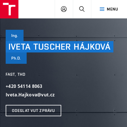
VUT
PŘIHLÁSIT
HLEDAT
MENU
SE
Ing.
IVETA
TUSCHER
HÁJKOVÁ
Ph.D.
FAST, THD
+420 54114 8063
Iveta.Hajkova@vut.cz
ODESLAT VUT ZPRÁVU