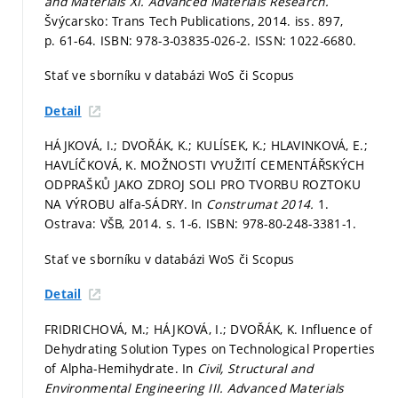
and Materials XI.
Advanced Materials Research.
Švýcarsko: Trans Tech Publications, 2014. iss. 897,
p. 61-64.
ISBN: 978-3-03835-026-2. ISSN: 1022-6680.
Stať ve sborníku v databázi WoS či Scopus
Detail
HÁJKOVÁ, I.; DVOŘÁK, K.; KULÍSEK, K.; HLAVINKOVÁ, E.;
HAVLÍČKOVÁ, K. MOŽNOSTI VYUŽITÍ CEMENTÁŘSKÝCH
ODPRAŠKŮ JAKO ZDROJ SOLI PRO TVORBU ROZTOKU
NA VÝROBU alfa-SÁDRY. In
Construmat 2014.
1.
Ostrava: VŠB, 2014.
s. 1-6.
ISBN: 978-80-248-3381-1.
Stať ve sborníku v databázi WoS či Scopus
Detail
FRIDRICHOVÁ, M.; HÁJKOVÁ, I.; DVOŘÁK, K. Influence of
Dehydrating Solution Types on Technological Properties
of Alpha-Hemihydrate. In
Civil, Structural and
Environmental Engineering III.
Advanced Materials