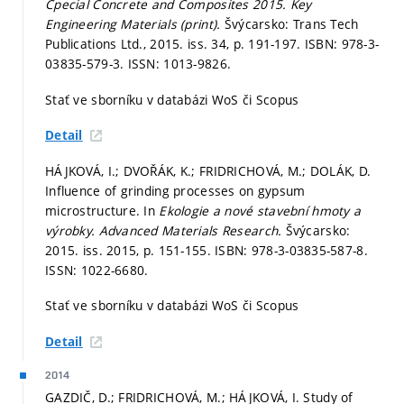
Cpecial Concrete and Composites 2015.
Key
Engineering Materials (print).
Švýcarsko: Trans Tech
Publications Ltd., 2015. iss. 34,
p. 191-197.
ISBN: 978-3-
03835-579-3. ISSN: 1013-9826.
Stať ve sborníku v databázi WoS či Scopus
Detail
HÁJKOVÁ, I.; DVOŘÁK, K.; FRIDRICHOVÁ, M.; DOLÁK, D.
Influence of grinding processes on gypsum
microstructure. In
Ekologie a nové stavební hmoty a
výrobky.
Advanced Materials Research.
Švýcarsko:
2015. iss. 2015,
p. 151-155.
ISBN: 978-3-03835-587-8.
ISSN: 1022-6680.
Stať ve sborníku v databázi WoS či Scopus
Detail
2014
GAZDIČ, D.; FRIDRICHOVÁ, M.; HÁJKOVÁ, I. Study of