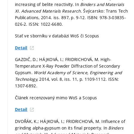
increasing of belite reactivity. In
Binders and Materials
XI.
Advanced Materials Research.
Švýcarsko: Trans Tech
Publications, 2014. iss. 897,
p. 9-12.
ISBN: 978-3-03835-
026-2. ISSN: 1022-6680.
Stať ve sborníku v databázi WoS či Scopus
Detail
GAZDIČ, D.; HÁJKOVÁ, I.; FRIDRICHOVÁ, M. High-
Temperature X-Ray Powder Diffraction of Secondary
Gypsum.
World Academy of Science, Engineering and
Technology,
2014, vol. 8, iss. 11,
p. 1109-1112.
ISSN:
1307-6892.
Článek recenzovaný mimo WoS a Scopus
Detail
DVOŘÁK, K.; HÁJKOVÁ, I.; FRIDRICHOVÁ, M. Influence of
grinding alpha-gypsum on its final property. In
Binders