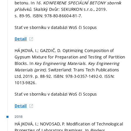
betonu. In
16. KONFERENE SPECIÁLNÍ BETONY sborník
přísěvků.
Skalský Dvůr: SEKURKON s.r.o., 2019.
s. 89-95.
ISBN: 978-80-86604-81-7.
Stať ve sborníku v databázi WoS či Scopus
Detail
HÁJKOVÁ, I.; GAZDIČ, D. Optimizing Composition of
Gypsum Mixture for Preparation and Testing of Partition
Blocks. In
Key Engineering Materials.
Key Engineering
Materials (print).
Switzerland: Trans Tech Publications
Ltd, 2019.
p. 88-92.
ISBN: 978-3-0357-1492-0. ISSN:
1013-9826.
Stať ve sborníku v databázi WoS či Scopus
Detail
2018
HÁJKOVÁ, I.; NOVOSAD, P. Modification of Technological
Properties of Laboratory Premixes. In
Binders,