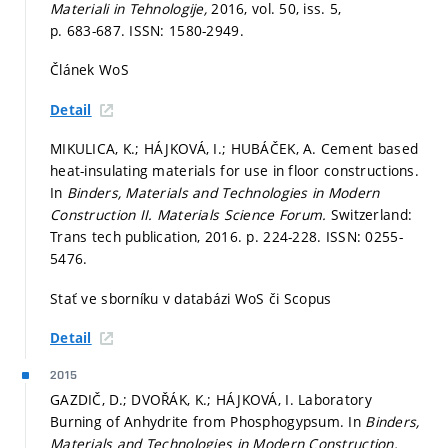
Materiali in Tehnologije,
2016, vol. 50, iss. 5,
p. 683-687.
ISSN: 1580-2949.
Článek WoS
Detail
MIKULICA, K.; HÁJKOVÁ, I.; HUBÁČEK, A. Cement based
heat-insulating materials for use in floor constructions.
In
Binders, Materials and Technologies in Modern
Construction II.
Materials Science Forum.
Switzerland:
Trans tech publication, 2016.
p. 224-228.
ISSN: 0255-
5476.
Stať ve sborníku v databázi WoS či Scopus
Detail
2015
GAZDIČ, D.; DVOŘÁK, K.; HÁJKOVÁ, I. Laboratory
Burning of Anhydrite from Phosphogypsum. In
Binders,
Materials and Technologies in Modern Construction.