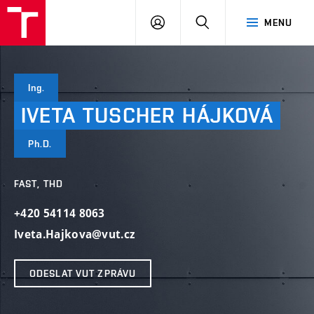
VUT
PŘIHLÁSIT
HLEDAT
MENU
SE
Ing.
IVETA
TUSCHER
HÁJKOVÁ
Ph.D.
FAST, THD
+420 54114 8063
Iveta.Hajkova@vut.cz
ODESLAT VUT ZPRÁVU