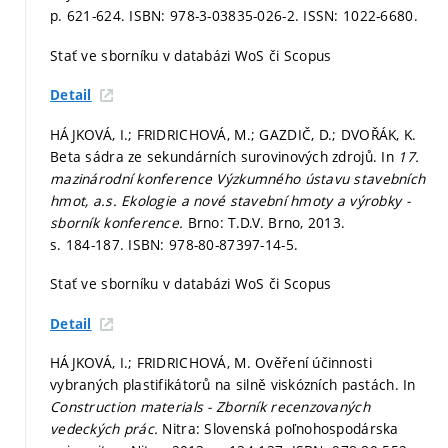
p. 621-624.
ISBN: 978-3-03835-026-2. ISSN: 1022-6680.
Stať ve sborníku v databázi WoS či Scopus
Detail
HÁJKOVÁ, I.; FRIDRICHOVÁ, M.; GAZDIČ, D.; DVOŘÁK, K.
Beta sádra ze sekundárních surovinových zdrojů. In
17.
mazinárodní konference Výzkumného ústavu stavebních
hmot, a.s. Ekologie a nové stavební hmoty a výrobky -
sborník konference.
Brno: T.D.V. Brno, 2013.
s. 184-187.
ISBN: 978-80-87397-14-5.
Stať ve sborníku v databázi WoS či Scopus
Detail
HÁJKOVÁ, I.; FRIDRICHOVÁ, M. Ověření účinnosti
vybraných plastifikátorů na silně viskózních pastách. In
Construction materials - Zborník recenzovaných
vedeckých prác.
Nitra: Slovenská poľnohospodárska