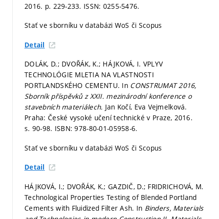
2016.
p. 229-233.
ISSN: 0255-5476.
Stať ve sborníku v databázi WoS či Scopus
Detail
DOLÁK, D.; DVOŘÁK, K.; HÁJKOVÁ, I. VPLYV
TECHNOLÓGIE MLETIA NA VLASTNOSTI
PORTLANDSKÉHO CEMENTU. In
CONSTRUMAT 2016,
Sborník příspěvků z XXII. mezinárodní konference o
stavebních materiálech.
Jan Kočí, Eva Vejmelková.
Praha: České vysoké učení technické v Praze, 2016.
s. 90-98.
ISBN: 978-80-01-05958-6.
Stať ve sborníku v databázi WoS či Scopus
Detail
HÁJKOVÁ, I.; DVOŘÁK, K.; GAZDIČ, D.; FRIDRICHOVÁ, M.
Technological Properties Testing of Blended Portland
Cements with Fluidized Filter Ash. In
Binders, Materials
and Technologies in modern Construction II.
Materials