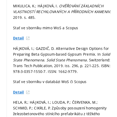
MIKULICA, K.; HÁJKOVÁ, I.
OVĚŘOVÁNÍ ZÁKLADNÍCH
VLASTNOSTÍ RECYKLOVANÝCH A PŘÍRODNÍCH KAMENIV.
2019.
s. 485.
Stať ve sborníku mimo WoS a Scopus
Detail
HÁJKOVÁ, I.; GAZDIČ, D. Alternative Design Options for
Preparing Beta Gypsum-based Gypsum Premix. In
Solid
State Phenomena.
Solid State Phenomena.
Switzerland:
Trans Tech Publication, 2019. iss. 296,
p. 221-225.
ISBN:
978-3-0357-1550-7. ISSN: 1662-9779.
Stať ve sborníku v databázi WoS či Scopus
Detail
HELA, R.; HÁJKOVÁ, I.; LOUDA, P.; ČERVENKA, M.;
SCHMID, P.; CIKRLE, P. Způsoby posouzení homogenity
železobetonového stínícího prefabrikátu z těžkého