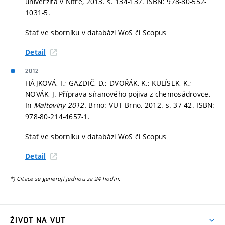
univerzita v Nitre, 2013.
s. 134-137.
ISBN: 978-80-552-
1031-5.
Stať ve sborníku v databázi WoS či Scopus
Detail
2012
HÁJKOVÁ, I.; GAZDIČ, D.; DVOŘÁK, K.; KULÍSEK, K.;
NOVÁK, J. Příprava síranového pojiva z chemosádrovce.
In
Maltoviny 2012.
Brno: VUT Brno, 2012.
s. 37-42.
ISBN:
978-80-214-4657-1.
Stať ve sborníku v databázi WoS či Scopus
Detail
*) Citace se generují jednou za 24 hodin.
ŽIVOT NA VUT