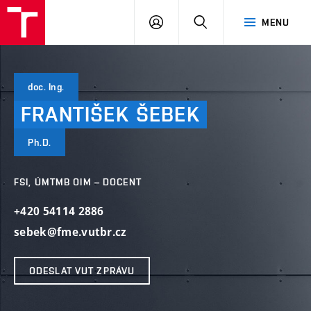
VUT
PŘIHLÁSIT
HLEDAT
MENU
SE
doc. Ing.
FRANTIŠEK
ŠEBEK
Ph.D.
FSI, ÚMTMB OIM – DOCENT
+420 54114 2886
sebek@fme.vutbr.cz
ODESLAT VUT ZPRÁVU