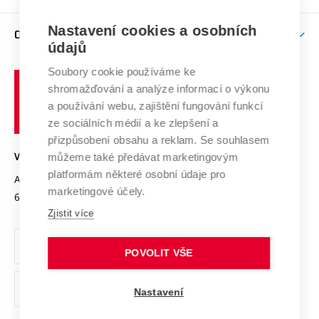
Brno
Podpora excelence
Závěrečné práce
Studium bez bariér
Zpracování osobních údajů uchazečů o studium
Firemní spolupráce
Mezinárodní vědecká rada
Nastavení cookies a osobních
O UNIVERZITĚ
Doktorské studium
Podpora podnikání
E-přihláška
údajů
Zahraniční spolupráce
Systém zajišťování kvality výzkumu
Profil univerzity
Spolupráce se školami
Soubory cookie používáme ke
Vysoké
Výzkumné infrastruktury
shromažďování a analýze informací o výkonu
Udržitelná univerzita
učení
Služby univerzity
Transfer znalostí
a používání webu, zajištění fungování funkcí
technické
Podnikavá univerzita / ContriBUTe
Mezinárodní dohody
ze sociálních médií a ke zlepšení a
Open Science
v
Bezpečná univerzita
přizpůsobení obsahu a reklam. Se souhlasem
Univerzitní sítě
Brně
Projekty
můžeme také předávat marketingovým
VYSOKÉ UČENÍ TECHNICKÉ V BRNĚ
Vyznamenání
platformám některé osobní údaje pro
Projekty ze strukturálních fondů
Antonínská 548/1
www.vut.cz
marketingové účely.
Organizační struktura
602 00 Brno
vut@vutbr.cz
Specifický výzkum
Zjistit více
Úřední deska
Ochrana osobních údajů
POVOLIT VŠE
(externí
Pracovní příležitosti
Nastavení
odkaz)
Podpora a rozvoj zaměstnanců a studujících