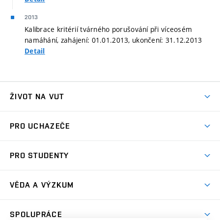
2013
Kalibrace kritérií tvárného porušování při víceosém
namáhání, zahájení: 01.01.2013, ukončení: 31.12.2013
Detail
ŽIVOT NA VUT
Atmosféra VUT
PRO UCHAZEČE
Prostory školy
Proč na VUT
Koleje
PRO STUDENTY
Studijní programy
Stravování
Předměty
Studijní předpisy
Studium a stáže v zahraničí
Stipendia
Dny otevřených dveří
VĚDA A VÝZKUM
Sport na VUT
(externí
Studijní programy
Poplatky za studium
Uznání zahraničního vzdělání
Knihovny
Aktivity pro juniory
Studentský život
odkaz)
Věda a výzkum na VUT
Harmonogram akademického roku
Zpracování osobních údajů studentů
Sociální bezpečí
SPOLUPRÁCE
Celoživotní vzdělávání