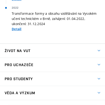
2022
Transformace formy a obsahu vzdělávání na Vysokém
učení technickém v Brně, zahájení: 01.04.2022,
ukončení: 31.12.2024
Detail
ŽIVOT NA VUT
Atmosféra VUT
PRO UCHAZEČE
Prostory školy
Proč na VUT
Koleje
PRO STUDENTY
Studijní programy
Stravování
Předměty
Studijní předpisy
Studium a stáže v zahraničí
Stipendia
Dny otevřených dveří
VĚDA A VÝZKUM
Sport na VUT
(externí
Studijní programy
Poplatky za studium
Uznání zahraničního vzdělání
Knihovny
Aktivity pro juniory
Studentský život
odkaz)
Věda a výzkum na VUT