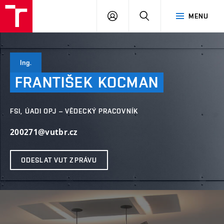
VUT
PŘIHLÁSIT
HLEDAT
MENU
SE
Ing.
FRANTIŠEK
KOCMAN
FSI, ÚADI OPJ – VĚDECKÝ PRACOVNÍK
200271@vutbr.cz
ODESLAT VUT ZPRÁVU