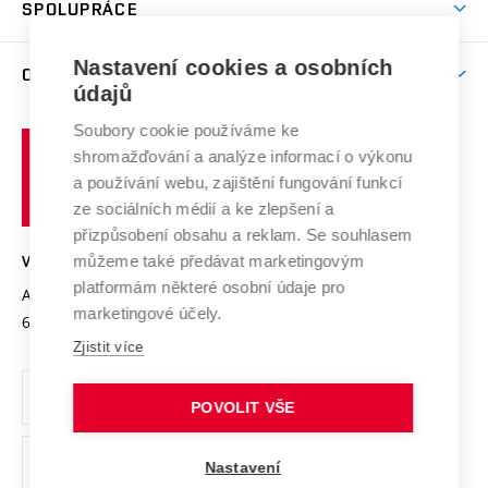
Harmonogram akademického roku
Zpracování osobních údajů studentů
Sociální bezpečí
SPOLUPRÁCE
Celoživotní vzdělávání
Brno
Podpora excelence
Závěrečné práce
Studium bez bariér
Zpracování osobních údajů uchazečů o studium
Firemní spolupráce
Mezinárodní vědecká rada
Nastavení cookies a osobních
O UNIVERZITĚ
Doktorské studium
Podpora podnikání
E-přihláška
údajů
Zahraniční spolupráce
Systém zajišťování kvality výzkumu
Profil univerzity
Spolupráce se školami
Soubory cookie používáme ke
Vysoké
Výzkumné infrastruktury
shromažďování a analýze informací o výkonu
Udržitelná univerzita
učení
Služby univerzity
Transfer znalostí
a používání webu, zajištění fungování funkcí
technické
Podnikavá univerzita / ContriBUTe
Mezinárodní dohody
ze sociálních médií a ke zlepšení a
Open Science
v
Bezpečná univerzita
přizpůsobení obsahu a reklam. Se souhlasem
Univerzitní sítě
Brně
Projekty
můžeme také předávat marketingovým
VYSOKÉ UČENÍ TECHNICKÉ V BRNĚ
Vyznamenání
platformám některé osobní údaje pro
Projekty ze strukturálních fondů
Antonínská 548/1
www.vut.cz
marketingové účely.
Organizační struktura
602 00 Brno
vut@vutbr.cz
Specifický výzkum
Zjistit více
Úřední deska
Ochrana osobních údajů
POVOLIT VŠE
(externí
Pracovní příležitosti
Nastavení
odkaz)