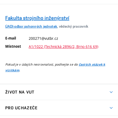
Fakulta strojního inženýrství
ÚADI-odbor pohonných jednotek
, vědecký pracovník
E-mail
200271@vutbr.cz
Místnost
A1/1022 (Technická 2896/2, Brno 616 69)
Pokud je v údajích nesrovnalost, podívejte se do
častých otázek k
.
vizitkám
ŽIVOT NA VUT
Atmosféra VUT
PRO UCHAZEČE
Prostory školy