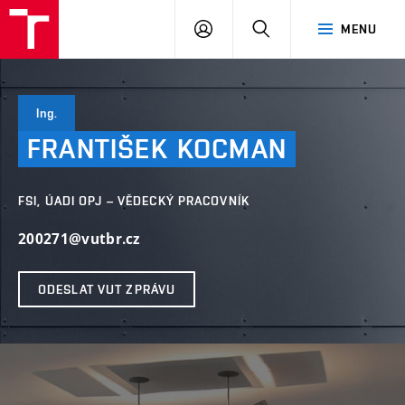
VUT
PŘIHLÁSIT
HLEDAT
MENU
SE
Ing.
FRANTIŠEK
KOCMAN
FSI, ÚADI OPJ – VĚDECKÝ PRACOVNÍK
200271@vutbr.cz
ODESLAT VUT ZPRÁVU