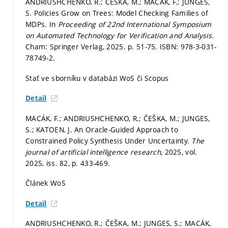
ANDRIUSHCHENKO, R.; ČEŠKA, M.; MACÁK, F.; JUNGES,
S. Policies Grow on Trees: Model Checking Families of
MDPs. In
Proceeding of 22nd International Symposium
on Automated Technology for Verification and Analysis.
Cham: Springer Verlag, 2025.
p. 51-75.
ISBN: 978-3-031-
78749-2.
Stať ve sborníku v databázi WoS či Scopus
Detail
MACÁK, F.; ANDRIUSHCHENKO, R.; ČEŠKA, M.; JUNGES,
S.; KATOEN, J. An Oracle-Guided Approach to
Constrained Policy Synthesis Under Uncertainty.
The
journal of artificial intelligence research,
2025, vol.
2025, iss. 82,
p. 433-469.
Článek WoS
Detail
ANDRIUSHCHENKO, R.; ČEŠKA, M.; JUNGES, S.; MACÁK,