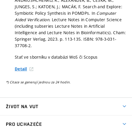
ANDRIUSHCHENKO, R.; ALEXANDER, B.; ČEŠKA, M.;
JUNGES, S.; KATOEN, J.; MACÁK, F. Search and Explore:
Symbiotic Policy Synthesis in POMDPs. In
Computer
Aided Verification.
Lecture Notes in Computer Science
(including subseries Lecture Notes in Artificial
Intelligence and Lecture Notes in Bioinformatics). Cham:
Springer Verlag, 2023.
p. 113-135.
ISBN: 978-3-031-
37708-2.
Stať ve sborníku v databázi WoS či Scopus
Detail
*) Citace se generují jednou za 24 hodin.
ŽIVOT NA VUT
Atmosféra VUT
PRO UCHAZEČE
Prostory školy