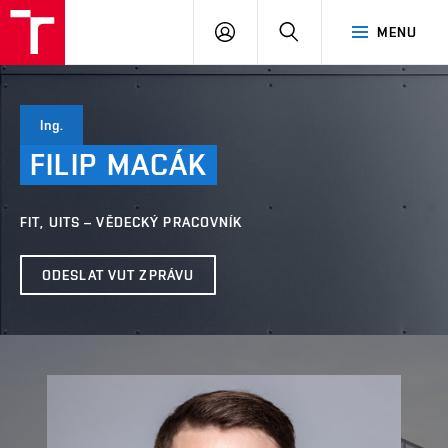
VUT
PŘIHLÁSIT
HLEDAT
MENU
SE
Ing.
FILIP
MACÁK
FIT, UITS – VĚDECKÝ PRACOVNÍK
ODESLAT VUT ZPRÁVU