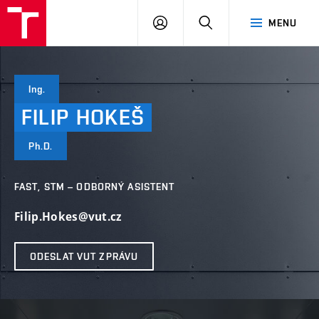
VUT
PŘIHLÁSIT
HLEDAT
MENU
SE
Ing.
FILIP
HOKEŠ
Ph.D.
FAST, STM – ODBORNÝ ASISTENT
Filip.Hokes@vut.cz
ODESLAT VUT ZPRÁVU