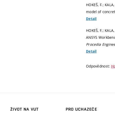
HOKEŠ, F.; KALA, 
model of concre
Detail
HOKEŠ, F.; KALA, 
ANSYS Workbenc
Procedia Engine
Detail
Odpovědnost:
Ho
ŽIVOT NA VUT
PRO UCHAZEČE