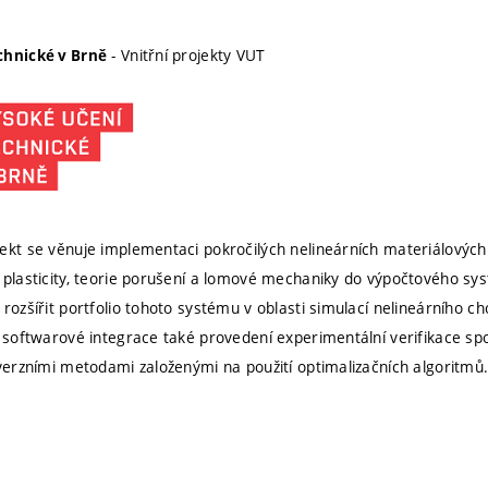
- Vnitřní projekty VUT
chnické v Brně
ekt se věnuje implementaci pokročilých nelineárních materiálovýc
 plasticity, teorie porušení a lomové mechaniky do výpočtového s
 rozšířit portfolio tohoto systému v oblasti simulací nelineárního c
 softwarové integrace také provedení experimentální verifikace spoč
nverzními metodami založenými na použití optimalizačních algoritmů