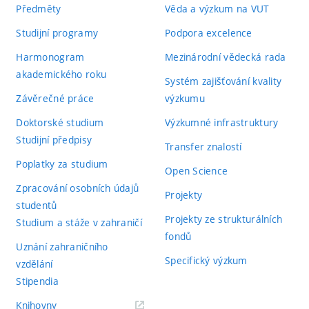
Předměty
Věda a výzkum na VUT
Studijní programy
Podpora excelence
Harmonogram
Mezinárodní vědecká rada
akademického roku
Systém zajišťování kvality
Závěrečné práce
výzkumu
Doktorské studium
Výzkumné infrastruktury
Studijní předpisy
Transfer znalostí
Poplatky za studium
Open Science
Zpracování osobních údajů
Projekty
studentů
Projekty ze strukturálních
Studium a stáže v zahraničí
fondů
Uznání zahraničního
Specifický výzkum
vzdělání
Stipendia
(externí
Knihovny