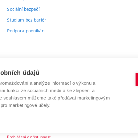
odkaz)
Sociální bezpečí
Studium bez bariér
Podpora podnikání
sobních údajů
romažďování a analýze informací o výkonu a
VYSOKÉ UČENÍ TECHNICKÉ V BRNĚ
ní funkcí ze sociálních médií a ke zlepšení a
Antonínská 548/1
www.vut.cz
 Se souhlasem můžeme také předávat marketingovým
602 00 Brno
vut@vutbr.cz
 pro marketingové účely.
Prohlášení o přístupnosti