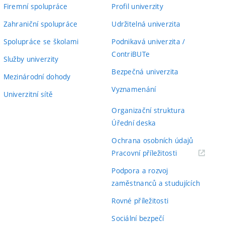
Firemní spolupráce
Profil univerzity
Zahraniční spolupráce
Udržitelná univerzita
Spolupráce se školami
Podnikavá univerzita /
ContriBUTe
Služby univerzity
Bezpečná univerzita
Mezinárodní dohody
Vyznamenání
Univerzitní sítě
Organizační struktura
Úřední deska
Ochrana osobních údajů
(externí
Pracovní příležitosti
odkaz)
Podpora a rozvoj
zaměstnanců a studujících
Rovné příležitosti
Sociální bezpečí