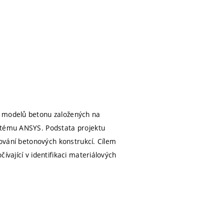
h modelů betonu založených na
ystému ANSYS. Podstata projektu
hování betonových konstrukcí. Cílem
ívající v identifikaci materiálových
.