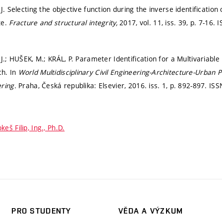
J. Selecting the objective function during the inverse identificatio
te.
Fracture and structural integrity,
2017, vol. 11, iss. 39,
p. 7-16.
I
J.; HUŠEK, M.; KRÁL, P. Parameter Identification for a Multivariable
h. In
World Multidisciplinary Civil Engineering-Architecture-Urb
ering.
Praha, Česká republika: Elsevier, 2016. iss. 1,
p. 892-897.
ISS
keš Filip, Ing., Ph.D.
PRO STUDENTY
VĚDA A VÝZKUM