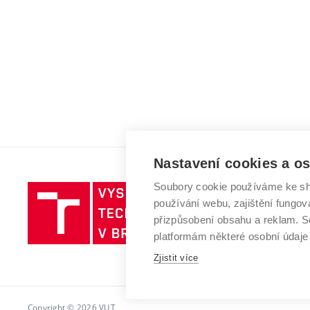
Nastavení cookies a o
Soubory cookie používáme ke sh
Vysoké
používání webu, zajištění fungová
učení
přizpůsobení obsahu a reklam.
technické
platformám některé osobní údaje
v
Brně
Zjistit více
Copyright © 2026 VUT