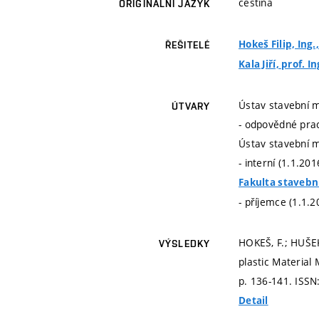
čeština
ORIGINÁLNÍ JAZYK
Hokeš Filip, Ing.
ŘEŠITELÉ
Kala Jiří, prof. In
Ústav stavební 
ÚTVARY
- odpovědné prac
Ústav stavební 
- interní (1.1.20
Fakulta stavebn
- příjemce (1.1.2
HOKEŠ, F.; HUŠEK
VÝSLEDKY
plastic Material
p. 136-141.
ISSN
Detail