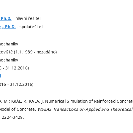
- hlavní řešitel
, Ph.D.
- spoluřešitel
g., Ph.D.
mechaniky
oviště (1.1.1989 - nezadáno)
mechaniky
16 - 31.12.2016)
í
016 - 31.12.2016)
, M.; KRÁL, P.; KALA, J. Numerical Simulation of Reinforced Concrete
 Model of Concrete.
WSEAS Transactions on Applied and Theoretica
: 2224-3429.