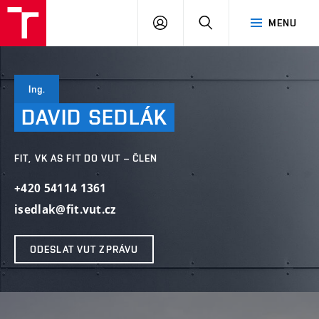
VUT
PŘIHLÁSIT
HLEDAT
MENU
SE
Ing.
DAVID
SEDLÁK
FIT, VK AS FIT DO VUT – ČLEN
+420 54114 1361
isedlak@fit.vut.cz
ODESLAT VUT ZPRÁVU