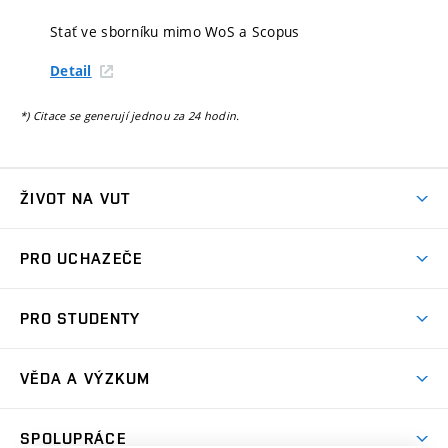
Stať ve sborníku mimo WoS a Scopus
Detail
*) Citace se generují jednou za 24 hodin.
ŽIVOT NA VUT
Atmosféra VUT
PRO UCHAZEČE
Prostory školy
Proč na VUT
Koleje
PRO STUDENTY
Studijní programy
Stravování
Předměty
Studijní předpisy
Studium a stáže v zahraničí
Stipendia
Dny otevřených dveří
VĚDA A VÝZKUM
Sport na VUT
(externí
Studijní programy
Poplatky za studium
Uznání zahraničního vzdělání
Knihovny
Aktivity pro juniory
Studentský život
odkaz)
Věda a výzkum na VUT
Harmonogram akademického roku
Zpracování osobních údajů studentů
Sociální bezpečí
SPOLUPRÁCE
Celoživotní vzdělávání